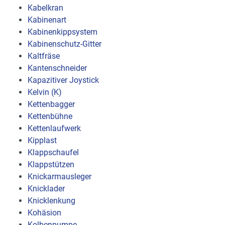
Kabelkran
Kabinenart
Kabinenkippsystem
Kabinenschutz-Gitter
Kaltfräse
Kantenschneider
Kapazitiver Joystick
Kelvin (K)
Kettenbagger
Kettenbühne
Kettenlaufwerk
Kipplast
Klappschaufel
Klappstützen
Knickarmausleger
Knicklader
Knicklenkung
Kohäsion
Kolbenpumpe