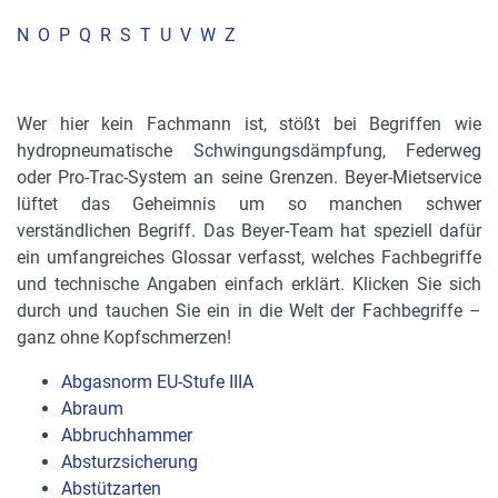
N
O
P
Q
R
S
T
U
V
W
Z
Wer hier kein Fachmann ist, stößt bei Begriffen wie
hydropneumatische Schwingungsdämpfung, Federweg
oder Pro-Trac-System an seine Grenzen. Beyer-Mietservice
lüftet das Geheimnis um so manchen schwer
verständlichen Begriff. Das Beyer-Team hat speziell dafür
ein umfangreiches Glossar verfasst, welches Fachbegriffe
und technische Angaben einfach erklärt. Klicken Sie sich
durch und tauchen Sie ein in die Welt der Fachbegriffe –
ganz ohne Kopfschmerzen!
Abgasnorm EU-Stufe IIIA
Abraum
Abbruchhammer
Absturzsicherung
Abstützarten