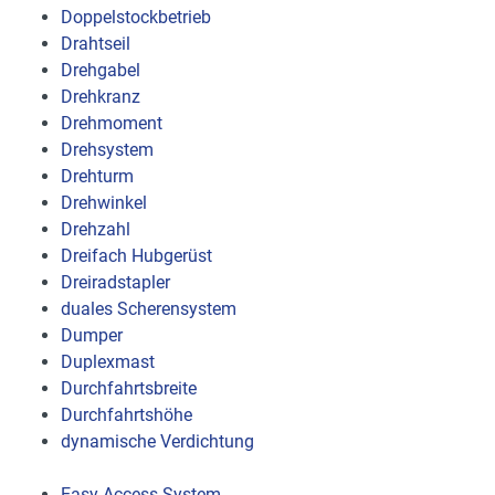
Doppelstockbetrieb
Drahtseil
Drehgabel
Drehkranz
Drehmoment
Drehsystem
Drehturm
Drehwinkel
Drehzahl
Dreifach Hubgerüst
Dreiradstapler
duales Scherensystem
Dumper
Duplexmast
Durchfahrtsbreite
Durchfahrtshöhe
dynamische Verdichtung
Easy Access System