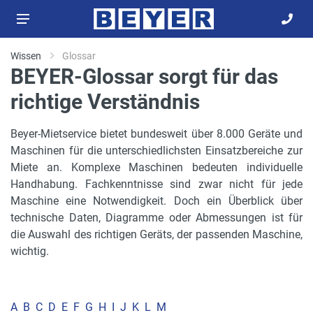
Wissen
Glossar
BEYER-Glossar sorgt für das
richtige Verständnis
Beyer-Mietservice bietet bundesweit über 8.000 Geräte und
Maschinen für die unterschiedlichsten Einsatzbereiche zur
Miete an. Komplexe Maschinen bedeuten individuelle
Handhabung. Fachkenntnisse sind zwar nicht für jede
Maschine eine Notwendigkeit. Doch ein Überblick über
technische Daten, Diagramme oder Abmessungen ist für
die Auswahl des richtigen Geräts, der passenden Maschine,
wichtig.
A
B
C
D
E
F
G
H
I
J
K
L
M