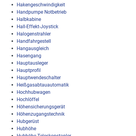
Hakengeschwindigkeit
Handpumpe Notbetrieb
Halbkabine
Hall-Effekt-Joystick
Halogenstrahler
Handfahrgestell
Hangausgleich
Hasengang
Hauptausleger
Hauptprofil
Hauptwendeschalter
Heißgasabtauautomatik
Hochhubwagen
Hochlöffel
Höhensicherungsgerät
Höhenzugangstechnik
Hubgerüst
Hubhöhe
Hubhöhe Teleskopstapler