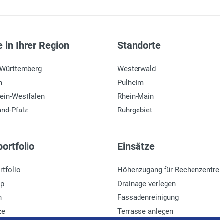
 in Ihrer Region
Standorte
-Württemberg
Westerwald
n
Pulheim
ein-Westfalen
Rhein-Main
and-Pfalz
Ruhrgebiet
ortfolio
Einsätze
rtfolio
Höhenzugang für Rechenzentre
ap
Drainage verlegen
n
Fassadenreinigung
ze
Terrasse anlegen