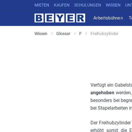
MIETEN
KAUFEN
SCHULUNGEN
WISSEN
UN
Arbeitsbühnen
T
Wissen
Glossar
F
Freihubzylinder
Verfügt ein Gabelst
angehoben
werden,
besonders bei begr
bei Stapelarbeiten i
Der Freihubzylinder
erhöht somit die Ef