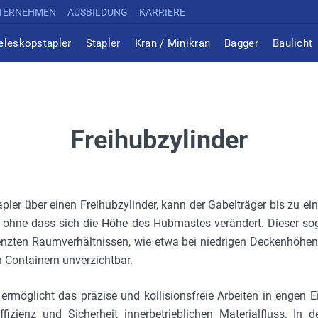
TERNEHMEN
AUSBILDUNG
KARRIERE
eleskopstapler
Stapler
Kran / Minikran
Bagger
Baulicht
Freihubzylinder
apler über einen Freihubzylinder, kann der Gabelträger bis zu e
 ohne dass sich die Höhe des Hubmastes verändert. Dieser sog
enzten Raumverhältnissen, wie etwa bei niedrigen Deckenhöhen 
n Containern unverzichtbar.
 ermöglicht das präzise und kollisionsfreie Arbeiten in engen 
fizienz und Sicherheit innerbetrieblichen Materialfluss. In de