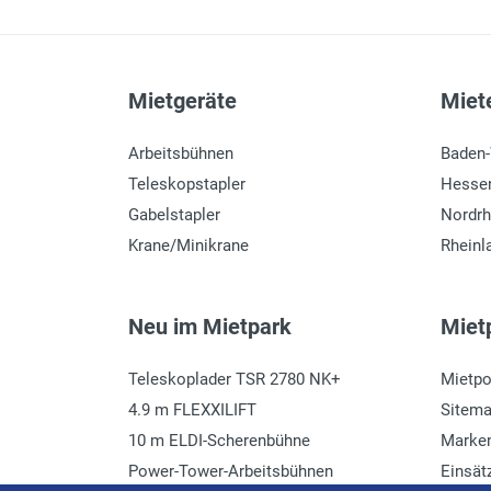
Mietgeräte
Miete
Arbeitsbühnen
Baden
Teleskopstapler
Hesse
Gabelstapler
Nordrh
Krane/Minikrane
Rheinl
Neu im Mietpark
Mietp
Teleskoplader TSR 2780 NK+
Mietpo
4.9 m FLEXXILIFT
Sitem
10 m ELDI-Scherenbühne
Marke
Power-Tower-Arbeitsbühnen
Einsät