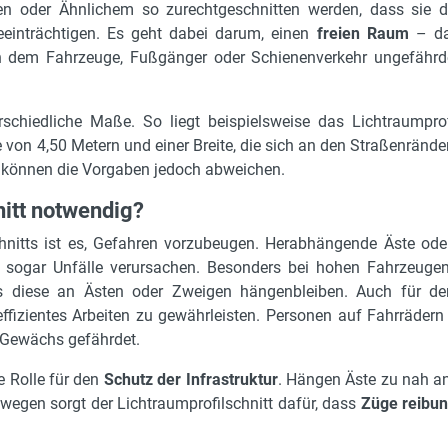
n oder Ähnlichem so zurechtgeschnitten werden, dass sie d
beeinträchtigen. Es geht dabei darum, einen
freien Raum
– d
in dem Fahrzeuge, Fußgänger oder Schienenverkehr ungefährd
rschiedliche Maße. So liegt beispielsweise das Lichtraumprof
e von 4,50 Metern und einer Breite, die sich an den Straßenrände
n können die Vorgaben jedoch abweichen.
nitt notwendig?
chnitts ist es, Gefahren vorzubeugen. Herabhängende Äste o
l sogar Unfälle verursachen. Besonders bei hohen Fahrzeugen
s diese an Ästen oder Zweigen hängenbleiben. Auch für den
effizientes Arbeiten zu gewährleisten. Personen auf Fahrrädern
 Gewächs gefährdet.
ne Rolle für den
Schutz der Infrastruktur
. Hängen Äste zu nah an
wegen sorgt der Lichtraumprofilschnitt dafür, dass
Züge reibun