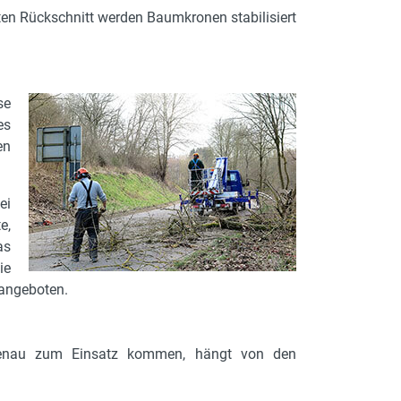
ten Rückschnitt werden Baumkronen stabilisiert
se
es
en
ei
e,
as
ie
 angeboten.
e genau zum Einsatz kommen, hängt von den