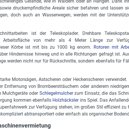
schwieriges Gelände, wie in Wäldern oder an Hängen. Dank i
sowie druckempfindliche Areale sicher befahren und lassen s
nwegen, doch auch an Wasserwegen, werden mit der Unterstütz
hnittarbeiten ist der Teleskoplader. Drehbare Teleskopsta
ine Arbeitsfläche von mehr als 4 Meter Länge zur Verf
dieser Körbe ist mit bis zu 1000 kg enorm.
Rotoren mit Arbe
 über Hindernisse hinweg und in alle Richtungen gefragt ist. A
uge werden nicht nur für Rückschnitte, sondern ebenfalls für
sstarke Motorsägen, Astscheren oder Heckenscheren verwendet.
 der Entfernung von Brombeersträuchern oder anderem niedrig
h Mulchgeräte oder
Schlegelmulcher
zum Einsatz, die das Schnit
sorgung kommen ebenfalls
Holzhäcksler
ins Spiel. Das Anfallend
penfahrwerk zur Verfügung stehen, im großen Stil effizient zu 
ompliziert abtransportiert oder einfach als organischer Bodend
Maschinenvermietung