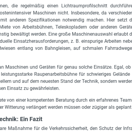
, die regelmäßig einen Lichtraumprofilschnitt durchführ
ostenintensiver Maschinen nicht. Insbesondere, da verschiede
mit anderen Spezifikationen notwendig machen. Hier setzt d
Miete von Arbeitsbühnen, Teleskopladern oder anderen Gerät
nstig bewältigt werden. Eine große Maschinenauswahl erlaubt d
duelle Einsatzherausforderungen, z. B. einspurige Arbeiten neb
ldwiesen entlang von Bahngleisen, auf schmalen Fahrradwege
 an Maschinen und Geräten für genau solche Einsätze. Egal, o
leistungsstarke Raupenarbeitsbühne für schwieriges Gelände b
tellern und auf dem neuesten Stand der Technik, sondern werden
en Einsatz zu gewährleisten.
ete von einer kompetenten Beratung durch ein erfahrenes Team u
er Witterung verlängert werden müssen oder zügiger als geplant 
echnik: Ein Fazit
htbare Maßnahme für die Verkehrssicherheit, den Schutz der In