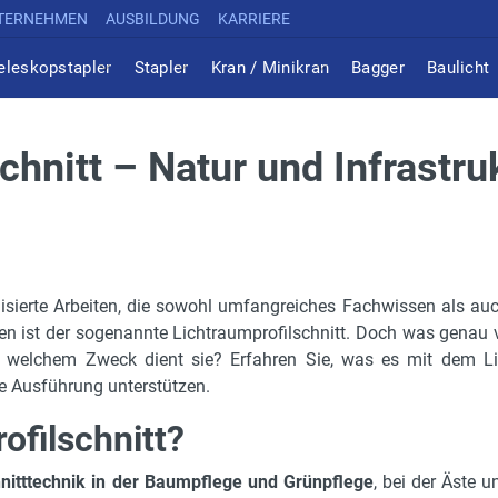
TERNEHMEN
AUSBILDUNG
KARRIERE
eleskopstapler
Stapler
Kran / Minikran
Bagger
Baulicht
chnitt – Natur und Infrastru
alisierte Arbeiten, die sowohl umfangreiches Fachwissen als au
n ist der sogenannte Lichtraumprofilschnitt. Doch was genau v
d welchem Zweck dient sie? Erfahren Sie, was es mit dem Li
te Ausführung unterstützen.
ofilschnitt?
nitttechnik in der Baumpflege und Grünpflege
, bei der Äste u