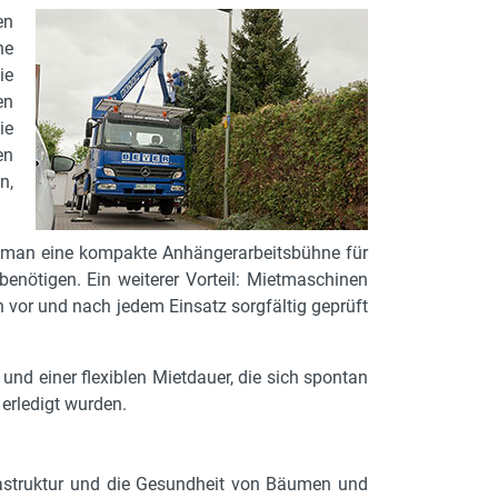
en
ne
ie
en
ie
en
n,
b man eine kompakte Anhängerarbeitsbühne für
enötigen. Ein weiterer Vorteil: Mietmaschinen
 vor und nach jedem Einsatz sorgfältig geprüft
nd einer flexiblen Mietdauer, die sich spontan
erledigt wurden.
frastruktur und die Gesundheit von Bäumen und