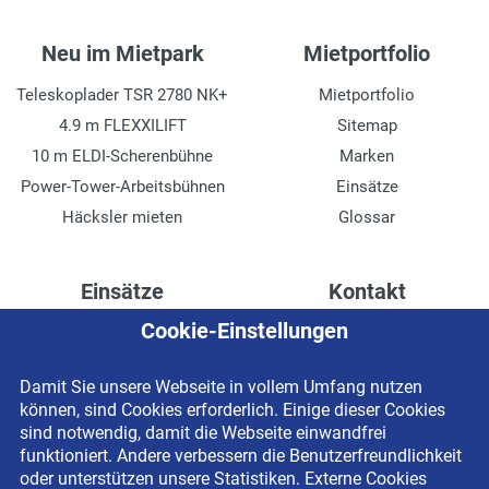
Neu im Mietpark
Mietportfolio
Teleskoplader TSR 2780 NK+
Mietportfolio
4.9 m FLEXXILIFT
Sitemap
10 m ELDI-Scherenbühne
Marken
Power-Tower-Arbeitsbühnen
Einsätze
Häcksler mieten
Glossar
Einsätze
Kontakt
Cookie-Einstellungen
Höhenzugang für
Kontaktformular
Rechenzentren
Anschrift
Damit Sie unsere Webseite in vollem Umfang nutzen
Drainage verlegen
Impressum
können, sind Cookies erforderlich. Einige dieser Cookies
Fassadenreinigung
Datenschutzerklärung
sind notwendig, damit die Webseite einwandfrei
funktioniert. Andere verbessern die Benutzerfreundlichkeit
Terrasse anlegen
Newsletter-Anmeldung
oder unterstützen unsere Statistiken. Externe Cookies
Ladenbau