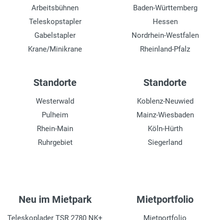
Arbeitsbühnen
Baden-Württemberg
Teleskopstapler
Hessen
Gabelstapler
Nordrhein-Westfalen
Krane/Minikrane
Rheinland-Pfalz
Standorte
Standorte
Westerwald
Koblenz-Neuwied
Pulheim
Mainz-Wiesbaden
Rhein-Main
Köln-Hürth
Ruhrgebiet
Siegerland
Neu im Mietpark
Mietportfolio
Teleskoplader TSR 2780 NK+
Mietportfolio