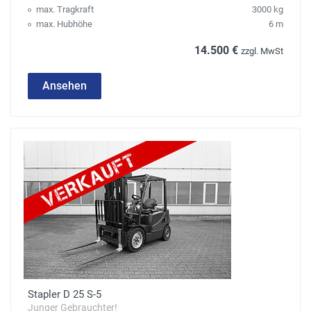
max. Tragkraft
3000 kg
max. Hubhöhe
6 m
14.500 €
zzgl. MwSt
Ansehen
Stapler D 25 S-5
Junger Gebrauchter!