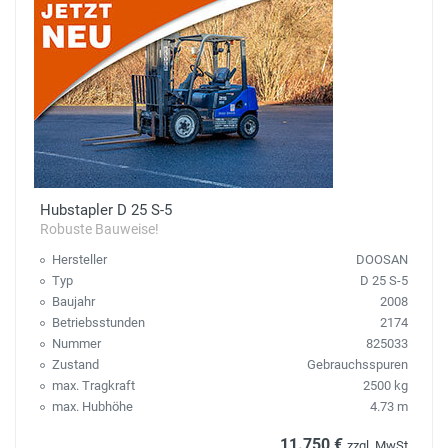
Hubstapler D 25 S-5
Robuste Bauweise!
Hersteller
DOOSAN
Typ
D 25 S-5
Baujahr
2008
Betriebsstunden
2174
Nummer
825033
Zustand
Gebrauchsspuren
max. Tragkraft
2500 kg
max. Hubhöhe
4.73 m
11.750 €
zzgl. MwSt