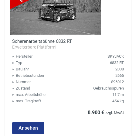
Scherenarbeitsbühne 6832 RT
Erweiterbare Plattform!
Hersteller
SKYJACK
Typ
6832 RT
Baujahr
2008
Betriebsstunden
2665
Nummer
896012
Zustand
Gebrauchsspuren
max. Arbeitshöhe
11.7 m
max. Tragkraft
454 kg
8.900 €
zzgl. MwSt
Ansehen