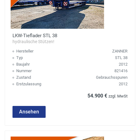
LKW-Tieflader STL 38
hydraulische Stützen!
Hersteller
ZANNER
Typ
STL 38
Baujahr
2012
Nummer
821416
Zustand
Gebrauchsspuren
Erstzulassung
2012
54.900 €
zzgl. MwSt
Ansehen