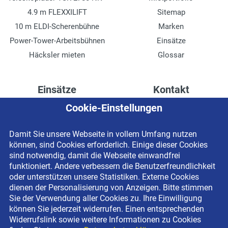
4.9 m FLEXXILIFT
Sitemap
10 m ELDI-Scherenbühne
Marken
Power-Tower-Arbeitsbühnen
Einsätze
Häcksler mieten
Glossar
Einsätze
Kontakt
Cookie-Einstellungen
Höhenzugang für
Kontaktformular
Rechenzentren
Anschrift
Damit Sie unsere Webseite in vollem Umfang nutzen
Drainage verlegen
Impressum
können, sind Cookies erforderlich. Einige dieser Cookies
Fassadenreinigung
Datenschutzerklärung
sind notwendig, damit die Webseite einwandfrei
funktioniert. Andere verbessern die Benutzerfreundlichkeit
Terrasse anlegen
Newsletter-Anmeldung
oder unterstützen unsere Statistiken. Externe Cookies
Ladenbau
dienen der Personalisierung von Anzeigen. Bitte stimmen
Sie der Verwendung aller Cookies zu. Ihre Einwilligung
können Sie jederzeit widerrufen. Einen entsprechenden
Widerrufslink sowie weitere Informationen zu Cookies