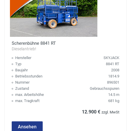
Scherenbühne 8841 RT
Dieselantrieb!
Hersteller
SKYJACK
Typ
8841 RT
Baujahr
2008
Betriebsstunden
1814.9
Nummer
896501
Zustand
Gebrauchsspuren
max. Arbeitshöhe
14.5 m
max. Tragkraft
681 kg
12.900 €
zzgl. MwSt
Ansehen