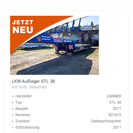
LKW-Auflieger STL 38
mit hydr. Seilwinde!
Hersteller
ZANNER
Typ
STL 38
Baujahr
2011
Nummer
821415
Zustand
Gebrauchsspuren
Erstzulassung
2011