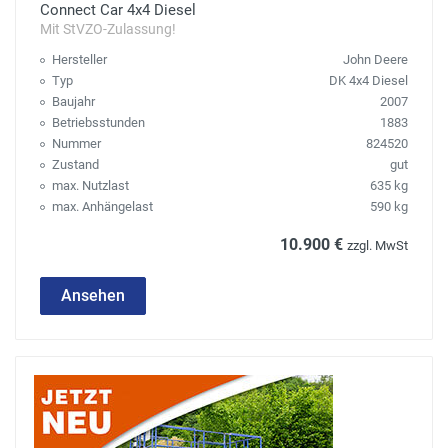
Connect Car 4x4 Diesel
Mit StVZO-Zulassung!
Hersteller
John Deere
Typ
DK 4x4 Diesel
Baujahr
2007
Betriebsstunden
1883
Nummer
824520
Zustand
gut
max. Nutzlast
635 kg
max. Anhängelast
590 kg
10.900 €
zzgl. MwSt
Ansehen