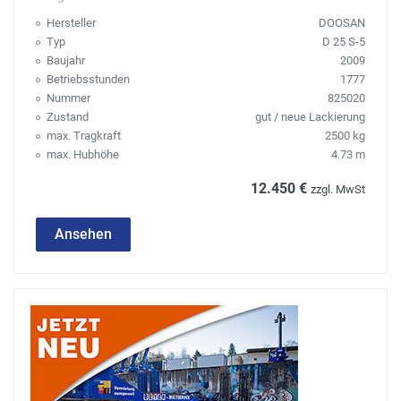
Hersteller
DOOSAN
Typ
D 25 S-5
Baujahr
2009
Betriebsstunden
1777
Nummer
825020
Zustand
gut / neue Lackierung
max. Tragkraft
2500 kg
max. Hubhöhe
4.73 m
12.450 €
zzgl. MwSt
Ansehen