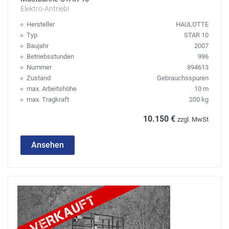
Elektro-Antrieb!
Hersteller
HAULOTTE
Typ
STAR 10
Baujahr
2007
Betriebsstunden
996
Nummer
894613
Zustand
Gebrauchsspuren
max. Arbeitshöhe
10 m
max. Tragkraft
200 kg
10.150 €
zzgl. MwSt
Ansehen