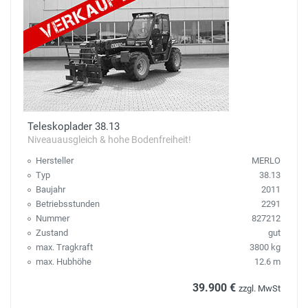
Teleskoplader 38.13
Niveauausgleich & hohe Bodenfreiheit!
Hersteller
MERLO
Typ
38.13
Baujahr
2011
Betriebsstunden
2291
Nummer
827212
Zustand
gut
max. Tragkraft
3800 kg
max. Hubhöhe
12.6 m
39.900 €
zzgl. MwSt