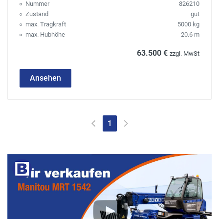
Nummer
826210
Zustand
gut
max. Tragkraft
5000 kg
max. Hubhöhe
20.6 m
63.500 €
zzgl. MwSt
Ansehen
1