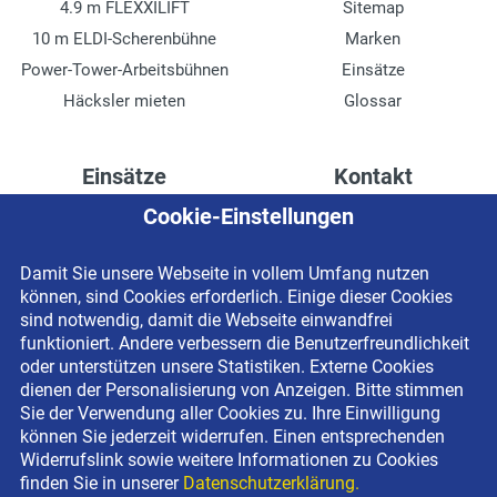
4.9 m FLEXXILIFT
Sitemap
10 m ELDI-Scherenbühne
Marken
Power-Tower-Arbeitsbühnen
Einsätze
Häcksler mieten
Glossar
Einsätze
Kontakt
Cookie-Einstellungen
Höhenzugang für
Kontaktformular
Rechenzentren
Anschrift
Damit Sie unsere Webseite in vollem Umfang nutzen
Drainage verlegen
Impressum
können, sind Cookies erforderlich. Einige dieser Cookies
Fassadenreinigung
Datenschutzerklärung
sind notwendig, damit die Webseite einwandfrei
funktioniert. Andere verbessern die Benutzerfreundlichkeit
Terrasse anlegen
Newsletter-Anmeldung
oder unterstützen unsere Statistiken. Externe Cookies
Ladenbau
dienen der Personalisierung von Anzeigen. Bitte stimmen
Sie der Verwendung aller Cookies zu. Ihre Einwilligung
können Sie jederzeit widerrufen. Einen entsprechenden
Widerrufslink sowie weitere Informationen zu Cookies
finden Sie in unserer
Datenschutzerklärung.