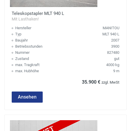
Teleskopstapler MLT 940 L
Mit Lasthaken!
Hersteller
MANITOU
Typ
MLT 940 L
Baujahr
2007
Betriebsstunden
3900
Nummer
827480
Zustand
gut
max. Tragkraft
4000 kg
max. Hubhöhe
9 m
35.900 €
zzgl. MwSt
Ansehen