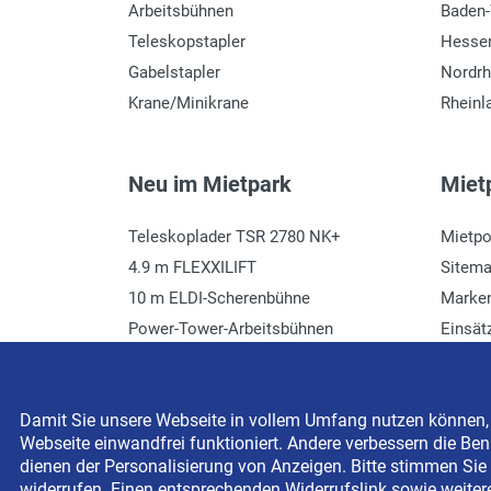
Arbeitsbühnen
Baden
Teleskopstapler
Hesse
Gabelstapler
Nordrh
Krane/Minikrane
Rheinl
Neu im Mietpark
Mietp
Teleskoplader TSR 2780 NK+
Mietpo
4.9 m FLEXXILIFT
Sitem
10 m ELDI-Scherenbühne
Marke
Power-Tower-Arbeitsbühnen
Einsät
Häcksler mieten
Glossa
Damit Sie unsere Webseite in vollem Umfang nutzen können, s
Webseite einwandfrei funktioniert. Andere verbessern die Benu
Copyright © 2026 BEYER-Mietservice KG All rights res
dienen der Personalisierung von Anzeigen. Bitte stimmen Sie 
widerrufen. Einen entsprechenden Widerrufslink sowie weiter