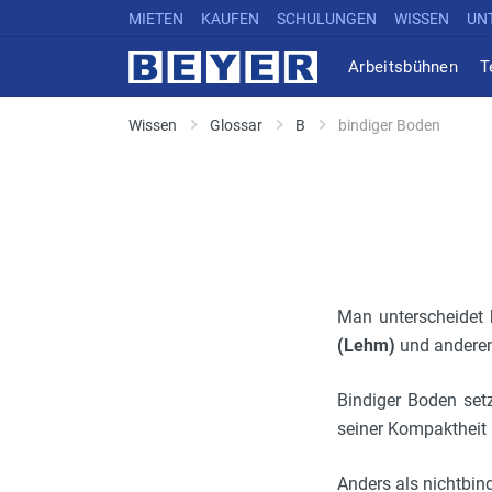
MIETEN
KAUFEN
SCHULUNGEN
WISSEN
UN
Arbeitsbühnen
T
Wissen
Glossar
B
bindiger Boden
Man unterscheidet 
(Lehm)
und anderen
Bindiger Boden set
seiner Kompaktheit 
Anders als nichtbin