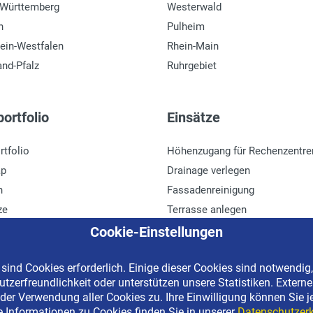
-Württemberg
Westerwald
n
Pulheim
ein-Westfalen
Rhein-Main
and-Pfalz
Ruhrgebiet
ortfolio
Einsätze
rtfolio
Höhenzugang für Rechenzentre
ap
Drainage verlegen
n
Fassadenreinigung
ze
Terrasse anlegen
r
Ladenbau
Cookie-Einstellungen
ind Cookies erforderlich. Einige dieser Cookies sind notwendig,
tzerfreundlichkeit oder unterstützen unsere Statistiken. Extern
erved | Kostenlose Miethotline 0800 092 99 70
der Verwendung aller Cookies zu. Ihre Einwilligung können Sie j
e Informationen zu Cookies finden Sie in unserer
Datenschutzerk