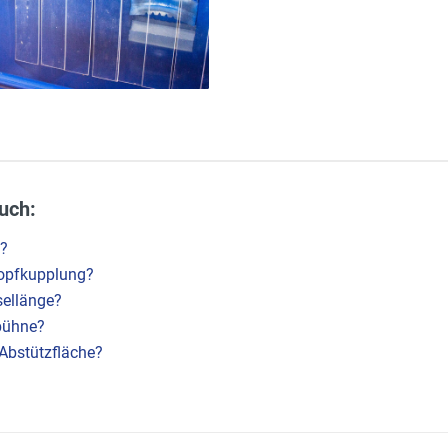
uch:
e?
kopfkupplung?
sellänge?
rbühne?
Abstützfläche?