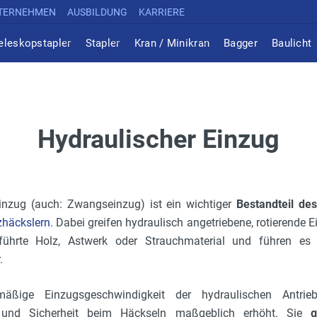
TERNEHMEN
AUSBILDUNG
KARRIERE
eleskopstapler
Stapler
Kran / Minikran
Bagger
Baulicht
Hydraulischer Einzug
Einzug (auch: Zwangseinzug) ist ein wichtiger
Bestandteil de
zhäckslern
. Dabei greifen hydraulisch angetriebene, rotierende 
eführte Holz, Astwerk oder Strauchmaterial und führen es k
.
mäßige Einzugsgeschwindigkeit der hydraulischen Antrieb
t und Sicherheit beim Häckseln maßgeblich erhöht. Sie
g