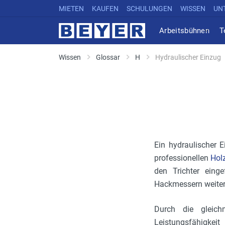
MIETEN
KAUFEN
SCHULUNGEN
WISSEN
UN
Arbeitsbühnen
T
Wissen
Glossar
H
Hydraulischer Einzug
Ein hydraulischer 
professionellen
Hol
den Trichter eing
Hackmessern weiter
Durch die gleich
Leistungsfähigkei