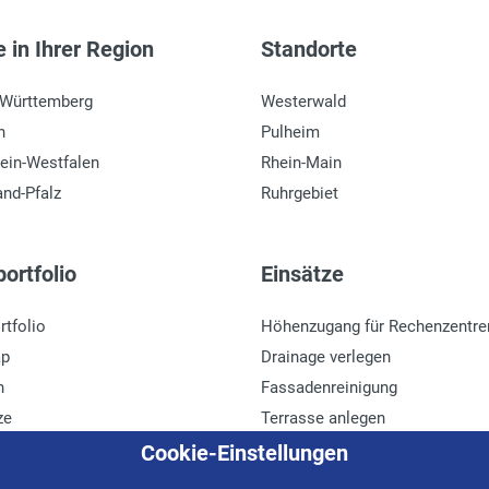
 in Ihrer Region
Standorte
-Württemberg
Westerwald
n
Pulheim
ein-Westfalen
Rhein-Main
and-Pfalz
Ruhrgebiet
ortfolio
Einsätze
rtfolio
Höhenzugang für Rechenzentre
ap
Drainage verlegen
n
Fassadenreinigung
ze
Terrasse anlegen
r
Ladenbau
Cookie-Einstellungen