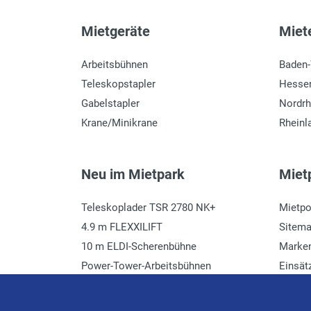
Mietgeräte
Miete
Arbeitsbühnen
Baden
Teleskopstapler
Hesse
Gabelstapler
Nordrh
Krane/Minikrane
Rheinl
Neu im Mietpark
Mietp
Teleskoplader TSR 2780 NK+
Mietpo
4.9 m FLEXXILIFT
Sitem
10 m ELDI-Scherenbühne
Marke
Power-Tower-Arbeitsbühnen
Einsät
Häcksler mieten
Glossa