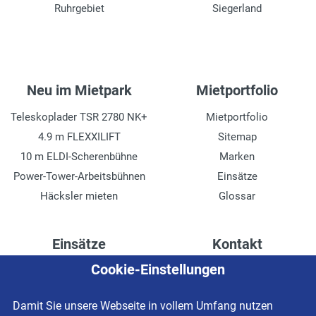
Ruhrgebiet
Siegerland
Neu im Mietpark
Mietportfolio
Teleskoplader TSR 2780 NK+
Mietportfolio
4.9 m FLEXXILIFT
Sitemap
10 m ELDI-Scherenbühne
Marken
Power-Tower-Arbeitsbühnen
Einsätze
Häcksler mieten
Glossar
Einsätze
Kontakt
Cookie-Einstellungen
Höhenzugang für
Kontaktformular
Rechenzentren
Anschrift
Damit Sie unsere Webseite in vollem Umfang nutzen
Drainage verlegen
Impressum