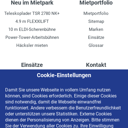
Neu im Mietpark
Mietportfolio
Teleskoplader TSR 2780 NK+
Mietportfolio
4.9 m FLEXXILIFT
Sitemap
10 m ELDI-Scherenbühne
Marken
Power-Tower-Arbeitsbühnen
Einsätze
Häcksler mieten
Glossar
Einsätze
Kontakt
Cookie-Einstellungen
Höhenzugang für
Kontaktformular
Rechenzentren
Anschrift
Damit Sie unsere Webseite in vollem Umfang nutzen
Drainage verlegen
Impressum
können, sind Cookies erforderlich. Einige dieser Cookies
Fassadenreinigung
Datenschutzerklärung
sind notwendig, damit die Webseite einwandfrei
funktioniert. Andere verbessern die Benutzerfreundlichkeit
Terrasse anlegen
Newsletter-Anmeldung
oder unterstützen unsere Statistiken. Externe Cookies
Ladenbau
dienen der Personalisierung von Anzeigen. Bitte stimmen
Sie der Verwendung aller Cookies zu. Ihre Einwilligung