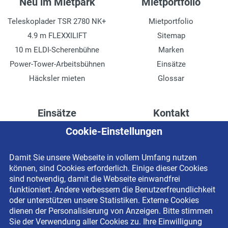
Neu im Mietpark
Mietportfolio
Teleskoplader TSR 2780 NK+
Mietportfolio
4.9 m FLEXXILIFT
Sitemap
10 m ELDI-Scherenbühne
Marken
Power-Tower-Arbeitsbühnen
Einsätze
Häcksler mieten
Glossar
Einsätze
Kontakt
Cookie-Einstellungen
Höhenzugang für
Kontaktformular
Rechenzentren
Anschrift
Damit Sie unsere Webseite in vollem Umfang nutzen
Drainage verlegen
Impressum
können, sind Cookies erforderlich. Einige dieser Cookies
Fassadenreinigung
Datenschutzerklärung
sind notwendig, damit die Webseite einwandfrei
funktioniert. Andere verbessern die Benutzerfreundlichkeit
Terrasse anlegen
Newsletter-Anmeldung
oder unterstützen unsere Statistiken. Externe Cookies
Ladenbau
dienen der Personalisierung von Anzeigen. Bitte stimmen
Sie der Verwendung aller Cookies zu. Ihre Einwilligung