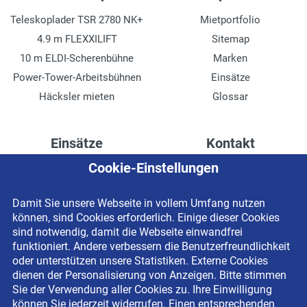
Teleskoplader TSR 2780 NK+
Mietportfolio
4.9 m FLEXXILIFT
Sitemap
10 m ELDI-Scherenbühne
Marken
Power-Tower-Arbeitsbühnen
Einsätze
Häcksler mieten
Glossar
Einsätze
Kontakt
Cookie-Einstellungen
Höhenzugang für
Kontaktformular
Rechenzentren
Anschrift
Damit Sie unsere Webseite in vollem Umfang nutzen
Drainage verlegen
Impressum
können, sind Cookies erforderlich. Einige dieser Cookies
Fassadenreinigung
Datenschutzerklärung
sind notwendig, damit die Webseite einwandfrei
funktioniert. Andere verbessern die Benutzerfreundlichkeit
Terrasse anlegen
Newsletter-Anmeldung
oder unterstützen unsere Statistiken. Externe Cookies
Ladenbau
dienen der Personalisierung von Anzeigen. Bitte stimmen
Sie der Verwendung aller Cookies zu. Ihre Einwilligung
können Sie jederzeit widerrufen. Einen entsprechenden