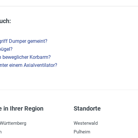
uch:
griff Dumper gemeint?
bügel?
ein beweglicher Korbarm?
ter einem Axialventilator?
 in Ihrer Region
Standorte
-Württemberg
Westerwald
n
Pulheim