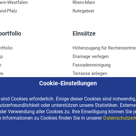
ein-Westfalen
Rhein-Main
and-Pfalz
Ruhrgebiet
ortfolio
Einsätze
rtfolio
Höhenzugang für Rechenzentre
ap
Drainage verlegen
n
Fassadenreinigung
ze
Terrasse anlegen
r
Ladenbau
Cookie-Einstellungen
ind Cookies erforderlich. Einige dieser Cookies sind notwendig,
tzerfreundlichkeit oder unterstützen unsere Statistiken. Extern
erved | Kostenlose Miethotline 0800 092 99 70
der Verwendung aller Cookies zu. Ihre Einwilligung können Sie j
e Informationen zu Cookies finden Sie in unserer
Datenschutzerk
Impressum
•
Datenschutz