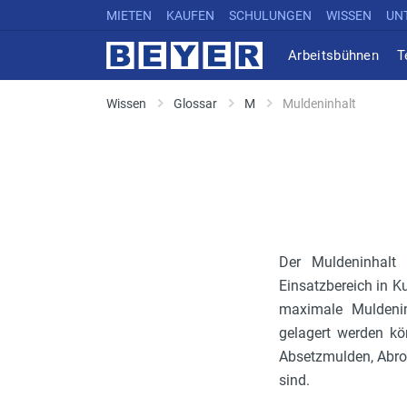
MIETEN
KAUFEN
SCHULUNGEN
WISSEN
UN
Arbeitsbühnen
T
Wissen
Glossar
M
Muldeninhalt
Der Muldeninhalt
Einsatzbereich in 
maximale Muldeninh
gelagert werden k
Absetzmulden, Abrol
sind.