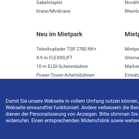
Gabelstapler
Nordrh
Krane/Minikrane
Rheinl
Neu im Mietpark
Mietp
Teleskoplader TSR 2780 NK+
Mietpo
4.9 m FLEXXILIFT
Sitem
10 m ELDI-Scherenbühne
Marke
Power-Tower-Arbeitsbühnen
Einsät
Häcksler mieten
Glossa
Damit Sie unsere Webseite in vollem Umfang nutzen können, s
Webseite einwandfrei funktioniert. Andere verbessern die Benu
Copyright © 2026 BEYER-Mietservice KG All rights res
dienen der Personalisierung von Anzeigen. Bitte stimmen Sie 
widerrufen. Einen entsprechenden Widerrufslink sowie weiter