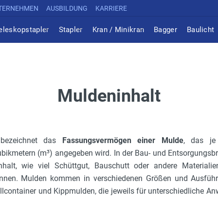
TERNEHMEN
AUSBILDUNG
KARRIERE
eleskopstapler
Stapler
Kran / Minikran
Bagger
Baulicht
Muldeninhalt
 bezeichnet das
Fassungsvermögen einer Mulde
, das je
Kubikmetern (m³) angegeben wird. In der Bau- und Entsorgungsb
alt, wie viel Schüttgut, Bauschutt oder andere Materialien
önnen. Mulden kommen in verschiedenen Größen und Ausführu
lcontainer und Kippmulden, die jeweils für unterschiedliche 