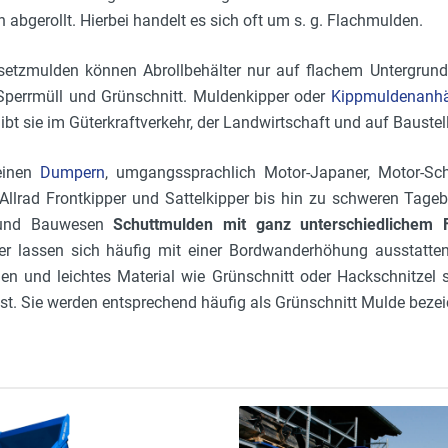
 abgerollt. Hierbei handelt es sich oft um s. g. Flachmulden.
setzmulden können Abrollbehälter nur auf flachem Untergrun
Sperrmüll und Grünschnitt. Muldenkipper oder
Kippmuldenanh
bt sie im Güterkraftverkehr, der Landwirtschaft und auf Baustel
einen
Dumpern
, umgangssprachlich Motor-Japaner, Motor-Sch
Allrad Frontkipper und Sattelkipper bis hin zu schweren Tage
 und Bauwesen
Schuttmulden mit ganz unterschiedlichem
r lassen sich häufig mit einer Bordwanderhöhung ausstatten
n und leichtes Material wie Grünschnitt oder Hackschnitzel
sst. Sie werden entsprechend häufig als Grünschnitt Mulde beze