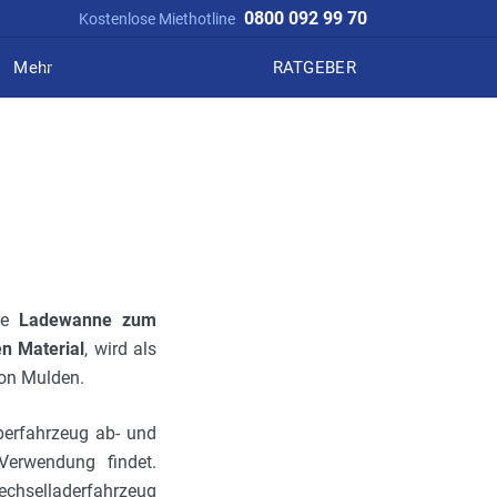
0800 092 99 70
Kostenlose Miethotline
Mehr
RATGEBER
gte
Ladewanne zum
en Material
, wird als
von Mulden.
perfahrzeug ab- und
Verwendung findet.
Wechselladerfahrzeug