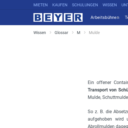
MIETEN
KAUFEN
SCHULUNGEN
WISSEN
UN
Arbeitsbühnen
T
Wissen
Glossar
M
Mulde
Ein offener Contai
Transport von Schü
Mulde, Schuttmulde 
So z. B. die Abset
aufgehoben wird u
Abrollmulden dagege