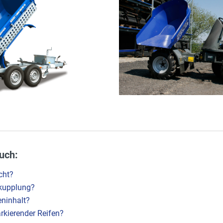
uch:
cht?
nkupplung?
ninhalt?
arkierender Reifen?