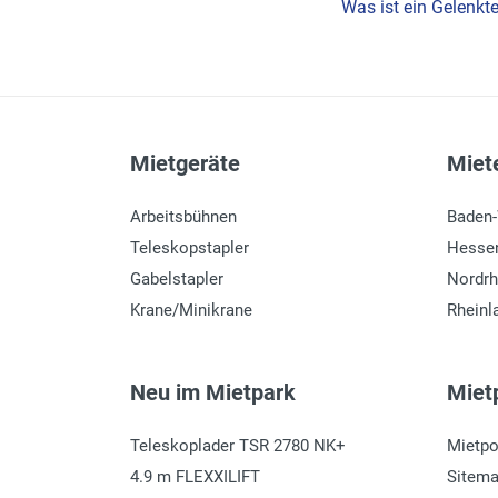
Was ist ein Gelenkt
Mietgeräte
Miete
Arbeitsbühnen
Baden
Teleskopstapler
Hesse
Gabelstapler
Nordrh
Krane/Minikrane
Rheinl
Neu im Mietpark
Mietp
Teleskoplader TSR 2780 NK+
Mietpo
4.9 m FLEXXILIFT
Sitem