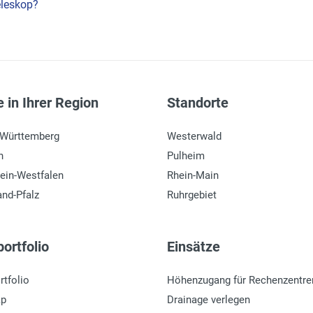
eleskop?
 in Ihrer Region
Standorte
-Württemberg
Westerwald
n
Pulheim
ein-Westfalen
Rhein-Main
and-Pfalz
Ruhrgebiet
ortfolio
Einsätze
rtfolio
Höhenzugang für Rechenzentre
ap
Drainage verlegen