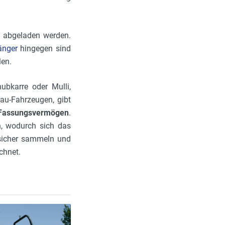
d abgeladen werden.
änger
hingegen sind
len.
ubkarre oder Mulli,
bau-Fahrzeugen, gibt
 Fassungsvermögen
.
, wodurch sich das
 sicher sammeln und
ichnet.