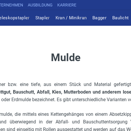
TERNEHMEN
AUSBILDUNG
KARRIERE
eleskopstapler
Stapler
Kran / Minikran
Bagger
Baulicht
Mulde
ner bzw. eine tiefe, aus einem Stück und Material geferti
ttgut, Bauschutt, Abfall, Kies, Mutterboden und anderem los
oder Erdmulde bezeichnet. Es gibt unterschiedliche Varianten 
zmulde, die mittels eines Kettengehänges von einem Absetzkip
nd überwiegend in der Abfall- und Bauschuttentsorgung 
n sind einseitig mit Rollen ausgestattet und werden auf das 