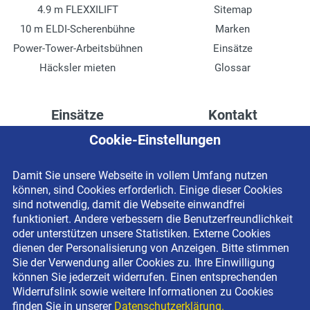
4.9 m FLEXXILIFT
Sitemap
10 m ELDI-Scherenbühne
Marken
Power-Tower-Arbeitsbühnen
Einsätze
Häcksler mieten
Glossar
Einsätze
Kontakt
Cookie-Einstellungen
Höhenzugang für
Kontaktformular
Rechenzentren
Anschrift
Damit Sie unsere Webseite in vollem Umfang nutzen
Drainage verlegen
Impressum
können, sind Cookies erforderlich. Einige dieser Cookies
Fassadenreinigung
Datenschutzerklärung
sind notwendig, damit die Webseite einwandfrei
funktioniert. Andere verbessern die Benutzerfreundlichkeit
Terrasse anlegen
Newsletter-Anmeldung
oder unterstützen unsere Statistiken. Externe Cookies
Ladenbau
dienen der Personalisierung von Anzeigen. Bitte stimmen
Sie der Verwendung aller Cookies zu. Ihre Einwilligung
können Sie jederzeit widerrufen. Einen entsprechenden
Widerrufslink sowie weitere Informationen zu Cookies
finden Sie in unserer
Datenschutzerklärung.