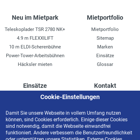
Neu im Mietpark
Mietportfolio
Teleskoplader TSR 2780 NK+
Mietportfolio
4.9 m FLEXXILIFT
Sitemap
10 m ELDI-Scherenbühne
Marken
Power-Tower-Arbeitsbühnen
Einsätze
Häcksler mieten
Glossar
Einsätze
Kontakt
Cookie-Einstellungen
Höhenzugang für
Kontaktformular
Rechenzentren
Anschrift
Damit Sie unsere Webseite in vollem Umfang nutzen
Drainage verlegen
Impressum
können, sind Cookies erforderlich. Einige dieser Cookies
Fassadenreinigung
Datenschutzerklärung
sind notwendig, damit die Webseite einwandfrei
funktioniert. Andere verbessern die Benutzerfreundlichkeit
Terrasse anlegen
Newsletter-Anmeldung
oder unterstützen unsere Statistiken. Externe Cookies