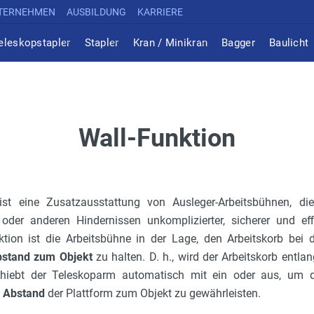
TERNEHMEN
AUSBILDUNG
KARRIERE
eleskopstapler
Stapler
Kran / Minikran
Bagger
Baulicht
Wall-Funktion
 ist eine Zusatzausstattung von Ausleger-Arbeitsbühnen, di
der anderen Hindernissen unkomplizierter, sicherer und eff
nktion ist die Arbeitsbühne in der Lage, den Arbeitskorb bei d
stand zum Objekt
zu halten. D. h., wird der Arbeitskorb entla
hiebt der Teleskoparm automatisch mit ein oder aus, um 
 Abstand
der Plattform zum Objekt zu gewährleisten.