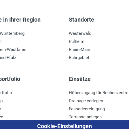
 in Ihrer Region
Standorte
-Württemberg
Westerwald
n
Pulheim
ein-Westfalen
Rhein-Main
and-Pfalz
Ruhrgebiet
ortfolio
Einsätze
rtfolio
Höhenzugang für Rechenzentre
ap
Drainage verlegen
n
Fassadenreinigung
ze
Terrasse anlegen
r
Ladenbau
Cookie-Einstellungen