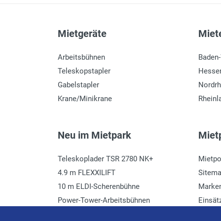
Mietgeräte
Miete
Arbeitsbühnen
Baden
Teleskopstapler
Hesse
Gabelstapler
Nordrh
Krane/Minikrane
Rheinl
Neu im Mietpark
Mietp
Teleskoplader TSR 2780 NK+
Mietpo
4.9 m FLEXXILIFT
Sitem
10 m ELDI-Scherenbühne
Marke
Power-Tower-Arbeitsbühnen
Einsät
Häcksler mieten
Glossa