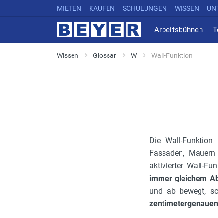
MIETEN
KAUFEN
SCHULUNGEN
WISSEN
UN
Arbeitsbühnen
T
Wissen
Glossar
W
Wall-Funktion
Die Wall-Funktion
Fassaden, Mauern o
aktivierter Wall-Fu
immer gleichem Ab
und ab bewegt, sc
zentimetergenauen