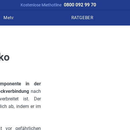
0800 092 99 70
Kostenlose Miethotline
Mehr
RATGEBER
ko
komponente in der
eckverbindung
nach
rbreitet ist. Der
lich ab, indem er im
 vor gefährlichen