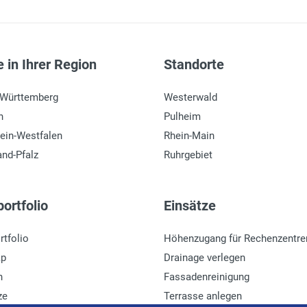
 in Ihrer Region
Standorte
-Württemberg
Westerwald
n
Pulheim
ein-Westfalen
Rhein-Main
and-Pfalz
Ruhrgebiet
ortfolio
Einsätze
rtfolio
Höhenzugang für Rechenzentre
ap
Drainage verlegen
n
Fassadenreinigung
ze
Terrasse anlegen