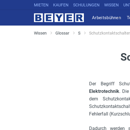
MIETEN
KAUFEN
SCHULUNGEN
WISSEN
UN
Arbeitsbühnen
T
Wissen
Glossar
S
Schutzkontaktschalter
S
Der Begriff Schu
Elektrotechnik
. Die
dem Schutzkontak
Schutzkontaktschalt
Fehlerfall (Kurzschl
Dadurch werden s