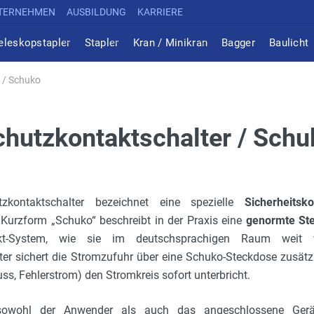
TERNEHMEN
AUSBILDUNG
KARRIERE
eleskopstapler
Stapler
Kran / Minikran
Bagger
Baulicht
 / Schuko
chutzkontaktschalter / Schu
tzkontaktschalter bezeichnet eine spezielle
Sicherheits
 Kurzform „Schuko“ beschreibt in der Praxis eine
genormte St
t-System, wie sie im deutschsprachigen Raum weit ve
er sichert die Stromzufuhr über eine Schuko-Steckdose zusätz
uss, Fehlerstrom) den Stromkreis sofort unterbricht.
owohl der Anwender als auch das angeschlossene Gerät