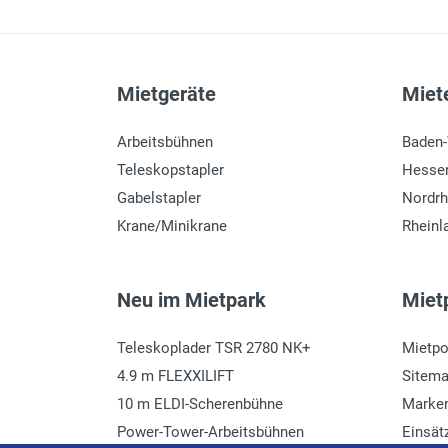
Mietgeräte
Miete
Arbeitsbühnen
Baden
Teleskopstapler
Hesse
Gabelstapler
Nordrh
Krane/Minikrane
Rheinl
Neu im Mietpark
Mietp
Teleskoplader TSR 2780 NK+
Mietpo
4.9 m FLEXXILIFT
Sitem
10 m ELDI-Scherenbühne
Marke
Power-Tower-Arbeitsbühnen
Einsät