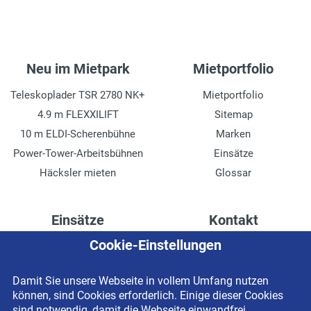
Neu im Mietpark
Mietportfolio
Teleskoplader TSR 2780 NK+
Mietportfolio
4.9 m FLEXXILIFT
Sitemap
10 m ELDI-Scherenbühne
Marken
Power-Tower-Arbeitsbühnen
Einsätze
Häcksler mieten
Glossar
Einsätze
Kontakt
Cookie-Einstellungen
Höhenzugang für
Kontaktformular
Rechenzentren
Anschrift
Damit Sie unsere Webseite in vollem Umfang nutzen
Drainage verlegen
Impressum
können, sind Cookies erforderlich. Einige dieser Cookies
Fassadenreinigung
Datenschutzerklärung
sind notwendig, damit die Webseite einwandfrei