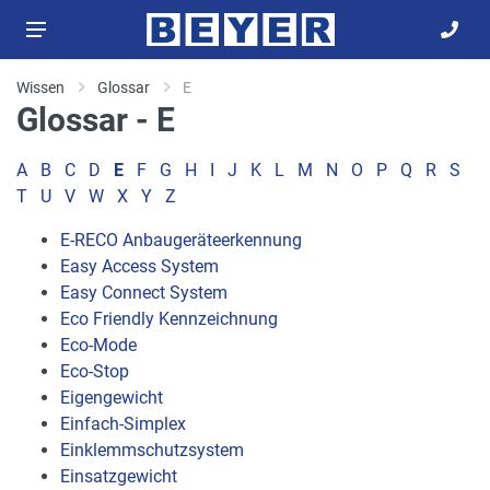
Wissen
Glossar
E
Glossar - E
A
B
C
D
E
F
G
H
I
J
K
L
M
N
O
P
Q
R
S
T
U
V
W
X
Y
Z
E-RECO Anbaugeräteerkennung
Easy Access System
Easy Connect System
Eco Friendly Kennzeichnung
Eco-Mode
Eco-Stop
Eigengewicht
Einfach-Simplex
Einklemmschutzsystem
Einsatzgewicht