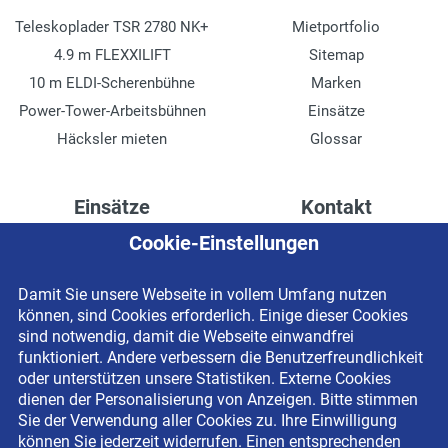
Teleskoplader TSR 2780 NK+
Mietportfolio
4.9 m FLEXXILIFT
Sitemap
10 m ELDI-Scherenbühne
Marken
Power-Tower-Arbeitsbühnen
Einsätze
Häcksler mieten
Glossar
Einsätze
Kontakt
Cookie-Einstellungen
Höhenzugang für
Kontaktformular
Rechenzentren
Anschrift
Damit Sie unsere Webseite in vollem Umfang nutzen
Drainage verlegen
Impressum
können, sind Cookies erforderlich. Einige dieser Cookies
Fassadenreinigung
Datenschutzerklärung
sind notwendig, damit die Webseite einwandfrei
funktioniert. Andere verbessern die Benutzerfreundlichkeit
Terrasse anlegen
Newsletter-Anmeldung
oder unterstützen unsere Statistiken. Externe Cookies
Ladenbau
dienen der Personalisierung von Anzeigen. Bitte stimmen
Sie der Verwendung aller Cookies zu. Ihre Einwilligung
können Sie jederzeit widerrufen. Einen entsprechenden