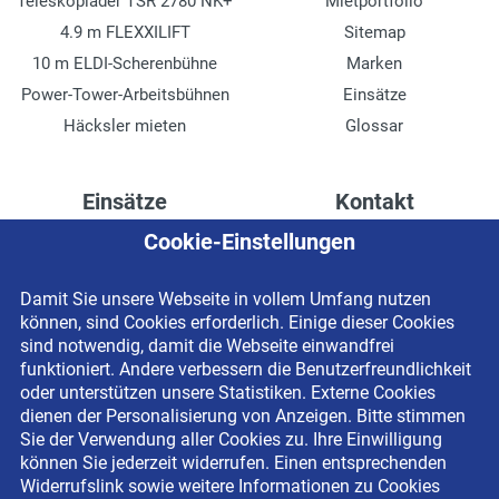
Teleskoplader TSR 2780 NK+
Mietportfolio
4.9 m FLEXXILIFT
Sitemap
10 m ELDI-Scherenbühne
Marken
Power-Tower-Arbeitsbühnen
Einsätze
Häcksler mieten
Glossar
Einsätze
Kontakt
Cookie-Einstellungen
Höhenzugang für
Kontaktformular
Rechenzentren
Anschrift
Damit Sie unsere Webseite in vollem Umfang nutzen
Drainage verlegen
Impressum
können, sind Cookies erforderlich. Einige dieser Cookies
Fassadenreinigung
Datenschutzerklärung
sind notwendig, damit die Webseite einwandfrei
funktioniert. Andere verbessern die Benutzerfreundlichkeit
Terrasse anlegen
Newsletter-Anmeldung
oder unterstützen unsere Statistiken. Externe Cookies
Ladenbau
dienen der Personalisierung von Anzeigen. Bitte stimmen
Sie der Verwendung aller Cookies zu. Ihre Einwilligung
können Sie jederzeit widerrufen. Einen entsprechenden
Widerrufslink sowie weitere Informationen zu Cookies