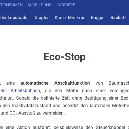
TERNEHMEN
AUSBILDUNG
KARRIERE
eleskopstapler
Stapler
Kran / Minikran
Bagger
Baulicht
Eco-Stop
ist eine
automatische Abschaltfunktion
von Baumasc
der
Arbeitsbühnen
, die den Motor nach einer voreingeste
haltet. Sobald die definierte Zeit ohne Betätigung einer Bed
 den Inaktivitätszustand und beendet den laufenden Motorbe
h und CO₂-Ausstoß zu vermeiden.
r eine Aktion ausführt, beispielsweise den Steuerknüppel 