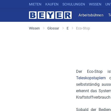
MIETEN
KAUFEN
SCHULUNGEN
WISSEN
UN
Arbeitsbühnen
T
Wissen
Glossar
E
Eco-Stop
Der Eco-Stop 
Teleskopstaplern
o
selbstständig aussc
erkennt das System
Kraftstoffverbrauc
Sobald der Bediene