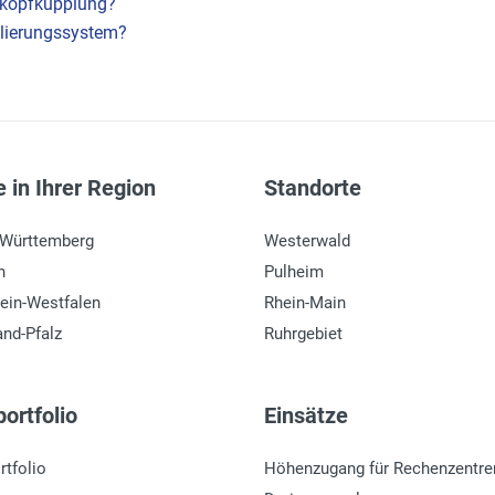
lkopfkupplung?
llierungssystem?
 in Ihrer Region
Standorte
-Württemberg
Westerwald
n
Pulheim
ein-Westfalen
Rhein-Main
and-Pfalz
Ruhrgebiet
ortfolio
Einsätze
rtfolio
Höhenzugang für Rechenzentre