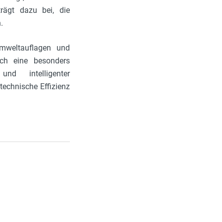
rägt dazu bei, die
.
mweltauflagen und
ich eine besonders
nd intelligenter
echnische Effizienz