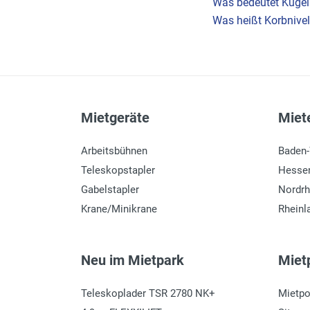
Was bedeutet Kuge
Was heißt Korbnive
Mietgeräte
Miete
Arbeitsbühnen
Baden
Teleskopstapler
Hesse
Gabelstapler
Nordrh
Krane/Minikrane
Rheinl
Neu im Mietpark
Mietp
Teleskoplader TSR 2780 NK+
Mietpo