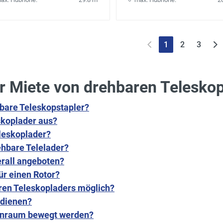
1
2
3
r Miete von drehbaren Telesko
are Teleskopstapler?
skoplader aus?
leskoplader?
ehbare Telelader?
rall angeboten?
ür einen Rotor?
aren Teleskopladers möglich?
edienen?
ßenraum bewegt werden?