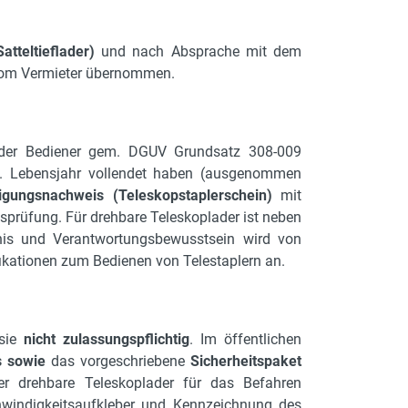
tteltieflader)
und nach Absprache mit dem
l vom Vermieter übernommen.
der Bediener gem. DGUV Grundsatz 308-009
18. Lebensjahr vollendet haben (ausgenommen
igungsnachweis (Teleskopstaplerschein)
mit
ssprüfung. Für drehbare Teleskoplader ist neben
nis und Verantwortungsbewusstsein wird von
fikationen zum Bedienen von Telestaplern an.
 sie
nicht zulassungspflichtig
. Im öffentlichen
s sowie
das vorgeschriebene
Sicherheitspaket
der drehbare Teleskoplader für das Befahren
chwindigkeitsaufkleber und Kennzeichnung des