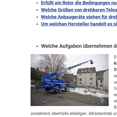
Erfüllt ein Rotor die Bedingungen n
Welche Größen von drehbaren Telesk
Welche Anbaugeräte stehen für dre
Um welchen Hersteller handelt es s
Welche Aufgaben übernehmen dr
D
K
S
r
u
S
e
e
B
anstehend, ebenfalls erledigen. Allradantrieb