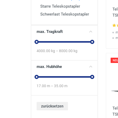
Starre Teleskopstapler
Te
Schwerlast Teleskopstapler
TS
max. Tragkraft
m
m
4000.00
kg –
8000.00
kg
NEU
max. Hubhöhe
17.00
m –
35.00
m
zurücksetzen
Te
TSR