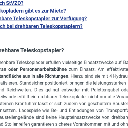
ach StVZO?
opladern gibt es zur Miete?
hbare Teleskopstapler zur Verfügung?
ich bei drehbaren Teleskopstaplern?
ehbare Teleskopstapler?
rehbare Teleskoplader erfüllen vielseitige Einsatzzwecke auf B
ran oder Personenarbeitsbühne
zum Einsatz. Am effektivste
tandfläche aus in alle Richtungen
. Hierzu sind sie mit 4 Hydrau
ealisieren. Standsicher positioniert, bringen die leistungssta
nd Reichweiten. Dies gelingt entweder mit Palettengabel ode
eilwinde erfüllt ein drehbarer Teleskoplader nicht nur alle Vo
xternen Kranführer lässt er sich zudem von geschultem Baustel
insetzen. Ladespiele wie Be- und Entladungen von Transportf
austellengelände sind keine Haupteinsatzzwecke von drehbare
 und Stollenreifen garantieren sicheres Vorankommen mit und oh