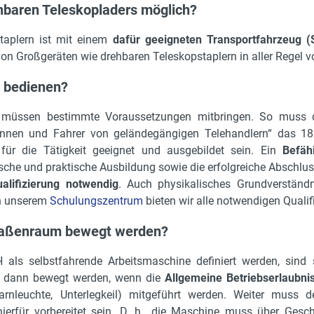
ehbaren Teleskopladers möglich?
taplern ist mit einem
dafür geeigneten Transportfahrzeug (Sa
 von Großgeräten wie drehbaren Teleskopstaplern in aller Rege
r bedienen?
n müssen bestimmte Voraussetzungen mitbringen. So muss 
rinnen und Fahrer von geländegängigen Telehandlern“ das 
für die Tätigkeit geeignet und ausgebildet sein. Ein
Befäh
tische und praktische Ausbildung sowie die erfolgreiche Abschlu
alifizierung notwendig
. Auch physikalisches Grundverständ
In unserem
Schulungszentrum
bieten wir alle notwendigen Quali
Straßenraum bewegt werden?
als selbstfahrende Arbeitsmaschine definiert werden, sind
r dann bewegt werden, wenn die
Allgemeine Betriebserlaubni
rnleuchte, Unterlegkeil) mitgeführt werden. Weiter muss 
ierfür vorbereitet sein. D. h., die Maschine muss über Ges