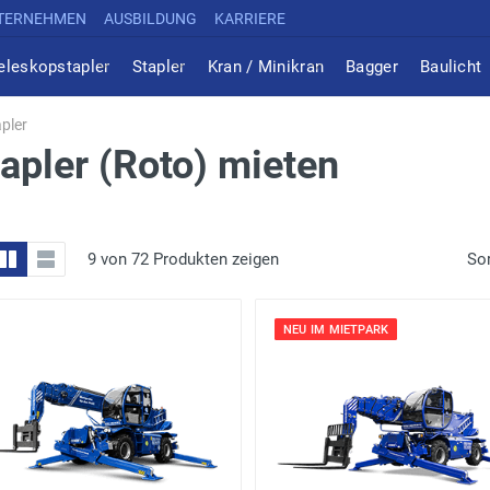
TERNEHMEN
AUSBILDUNG
KARRIERE
eleskopstapler
Stapler
Kran / Minikran
Bagger
Baulicht
pler
apler (Roto) mieten
9 von 72 Produkten zeigen
Sor
NEU IM MIETPARK