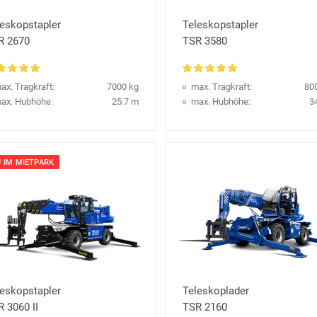
leskopstapler
Teleskopstapler
R 2670
TSR 3580
ax. Tragkraft:
7000 kg
max. Tragkraft:
80
ax. Hubhöhe:
25.7 m
max. Hubhöhe:
3
 IM MIETPARK
leskopstapler
Teleskoplader
 3060 II
TSR 2160