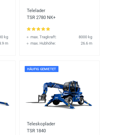
Telelader
TSR 2780 NK+
00 kg
max. Tragkraft:
8000 kg
4.9 m
max. Hubhöhe:
26.6 m
HÄUFIG GEMIETET
Teleskoplader
TSR 1840