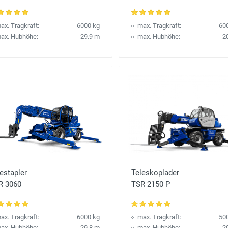
ax. Tragkraft:
6000 kg
max. Tragkraft:
60
ax. Hubhöhe:
29.9 m
max. Hubhöhe:
2
estapler
Teleskoplader
R 3060
TSR 2150 P
ax. Tragkraft:
6000 kg
max. Tragkraft:
50
ax. Hubhöhe:
29.8 m
max. Hubhöhe:
2