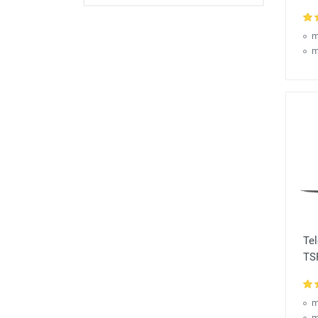
m
m
Tel
TS
m
m