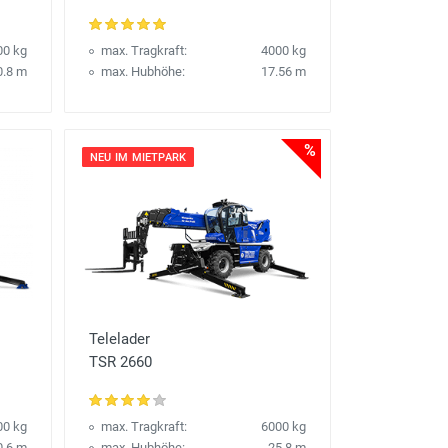
00 kg
max. Tragkraft:
4000 kg
0.8 m
max. Hubhöhe:
17.56 m
%
NEU IM MIETPARK
Telelader
TSR 2660
00 kg
max. Tragkraft:
6000 kg
0.6 m
max. Hubhöhe:
25.8 m