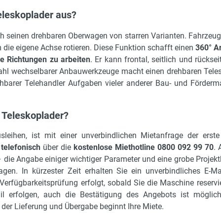
eleskoplader aus?
 durch seinen drehbaren Oberwagen von starren Varianten. Fahr
 die eigene Achse rotieren. Diese Funktion schafft einen
360° A
lle Richtungen zu arbeiten
. Er kann frontal, seitlich und rücks
zahl wechselbarer Anbauwerkzeuge macht einen drehbaren Teleskop
barer Telehandler Aufgaben vieler anderer Bau- und Fördermasc
 Teleskoplader?
leihen, ist mit einer unverbindlichen Mietanfrage der erste
telefonisch
über die
kostenlose Miethotline 0800 092 99 70
. 
ie Angabe einiger wichtiger Parameter und eine grobe Projekt
en. In kürzester Zeit erhalten Sie ein unverbindliches E-Ma
ge Verfügbarkeitsprüfung erfolgt, sobald Sie die Maschine rese
ail erfolgen, auch die Bestätigung des Angebots ist möglich.
 der Lieferung und Übergabe beginnt Ihre Miete.