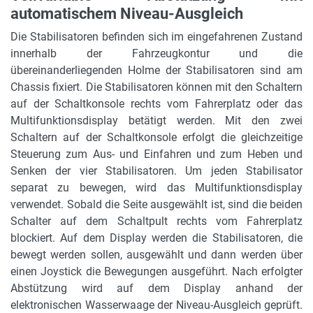
Tragkraft bei max. Hubhöhe
automatischem Niveau-Ausgleich
2500 kg
Die Stabilisatoren befinden sich im eingefahrenen Zustand
Hydraulikleistung
innerhalb der Fahrzeugkontur und die
310 bar
übereinanderliegenden Holme der Stabilisatoren sind am
Chassis fixiert. Die Stabilisatoren können mit den Schaltern
Wenderadius außen
auf der Schaltkonsole rechts vom Fahrerplatz oder das
6.63 m
Multifunktionsdisplay betätigt werden. Mit den zwei
Schaltern auf der Schaltkonsole erfolgt die gleichzeitige
Steuerung
Steuerung zum Aus- und Einfahren und zum Heben und
Joysticks
Senken der vier Stabilisatoren. Um jeden Stabilisator
separat zu bewegen, wird das Multifunktionsdisplay
max. Reichweite
verwendet. Sobald die Seite ausgewählt ist, sind die beiden
26 m
Schalter auf dem Schaltpult rechts vom Fahrerplatz
blockiert. Auf dem Display werden die Stabilisatoren, die
Niveauausgleich
bewegt werden sollen, ausgewählt und dann werden über
automatisch
einen Joystick die Bewegungen ausgeführt. Nach erfolgter
max. Steigfähigkeit in %
Abstützung wird auf dem Display anhand der
44 %
elektronischen Wasserwaage der Niveau-Ausgleich geprüft.