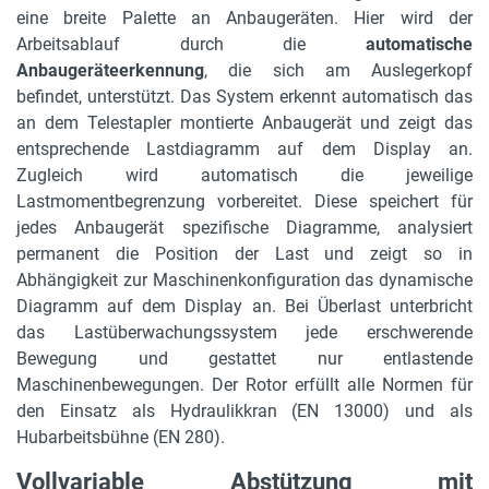
6000 kg
eine breite Palette an Anbaugeräten. Hier wird der
Arbeitsablauf durch die
automatische
Eigengewicht (mit Gabeln)
Anbaugeräteerkennung
, die sich am Auslegerkopf
22000 kg
befindet, unterstützt. Das System erkennt automatisch das
an dem Telestapler montierte Anbaugerät und zeigt das
Stützen
entsprechende Lastdiagramm auf dem Display an.
Scherenstützen
Zugleich wird automatisch die jeweilige
Lastmomentbegrenzung vorbereitet. Diese speichert für
Fahrgeschwindigkeit max.
jedes Anbaugerät spezifische Diagramme, analysiert
20 km/h
permanent die Position der Last und zeigt so in
Gerätelänge in m
Abhängigkeit zur Maschinenkonfiguration das dynamische
7.78 m
Diagramm auf dem Display an. Bei Überlast unterbricht
das Lastüberwachungssystem jede erschwerende
Motorleistung in PS
Bewegung und gestattet nur entlastende
218 PS
Maschinenbewegungen. Der Rotor erfüllt alle Normen für
den Einsatz als Hydraulikkran (EN 13000) und als
Antrieb
Hubarbeitsbühne (EN 280).
hydrostatisch
Vollvariable Abstützung mit