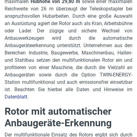
maximalen
Hubhöhe von 29,80 m
sowie einer maximalen
Reichweite von 26 m überzeugt der Teleskopstapler bei
Bereifung
anspruchsvollen Hubarbeiten. Durch eine große Auswahl
445/65 R22.5
an Ausrüstung agiert der Rotor auch als Kran, Arbeitsbühne
Rußpartikelfilter
oder Lader. Der zügige und sichere Wechsel von
auf Anfrage
Anbauwerkzeugen wird durch die automatische
Anbaugeräteerkennung unterstützt. Unternehmen aus den
Gabelzinken H, B, L
Bereichen Industrie, Baugewerbe, Maschinenbau, Hallen-
60 x 130 x 1200 mm
und Stahlbau setzen den multifunktionalen Rotor ein und
profitieren von einer Maschine, die durch die Vielzahl an
Drehbarer Oberwagen
Anbaugeräten sowie durch die Option TWIN-ENERGY-
360° endlos
Station multifunktional und auch emissionsfrei einsetzbar
ist. Beachten Sie hierbei alle Daten und Hinweise im
Tankinhalt und Kraftstoff
Datenblatt
.
190 l, Diesel
Rotor mit automatischer
max. Hubhöhe
29.8 m
Anbaugeräte-Erkennung
max. Tragkraft
Der multifunktionale Einsatz des Rotors ergibt sich durch