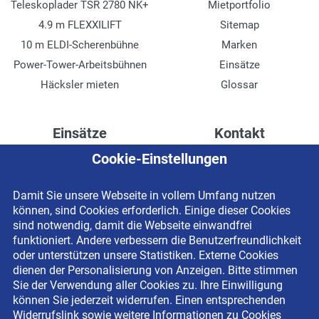
Teleskoplader TSR 2780 NK+
Mietportfolio
4.9 m FLEXXILIFT
Sitemap
10 m ELDI-Scherenbühne
Marken
Power-Tower-Arbeitsbühnen
Einsätze
Häcksler mieten
Glossar
Einsätze
Kontakt
Cookie-Einstellungen
Höhenzugang für
Kontaktformular
Rechenzentren
Anschrift
Damit Sie unsere Webseite in vollem Umfang nutzen
Drainage verlegen
Impressum
können, sind Cookies erforderlich. Einige dieser Cookies
Fassadenreinigung
Datenschutzerklärung
sind notwendig, damit die Webseite einwandfrei
funktioniert. Andere verbessern die Benutzerfreundlichkeit
Terrasse anlegen
Newsletter-Anmeldung
oder unterstützen unsere Statistiken. Externe Cookies
Ladenbau
dienen der Personalisierung von Anzeigen. Bitte stimmen
Sie der Verwendung aller Cookies zu. Ihre Einwilligung
können Sie jederzeit widerrufen. Einen entsprechenden
Widerrufslink sowie weitere Informationen zu Cookies