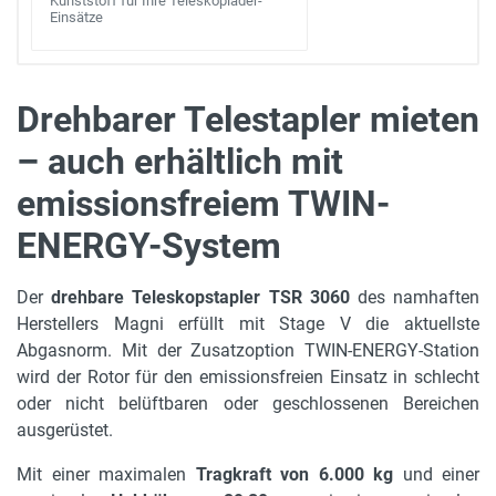
Kunststoff für Ihre Teleskoplader-
Einsätze
Drehbarer Telestapler mieten
– auch erhältlich mit
Produktvorstellung
Radstand
3.3 m
emissionsfreiem TWIN-
ENERGY-System
Gerätehöhe in m
3.15 m
Der
drehbare Teleskopstapler TSR 3060
des namhaften
Gerätebreite in m
Herstellers Magni erfüllt mit Stage V die aktuellste
2.56 m
Abgasnorm. Mit der Zusatzoption TWIN-ENERGY-Station
wird der Rotor für den emissionsfreien Einsatz in schlecht
max. Bodenfreiheit
oder nicht belüftbaren oder geschlossenen Bereichen
0.28 m
ausgerüstet.
Motorleistung in kW
Mit einer maximalen
Tragkraft von 6.000 kg
und einer
160 kW