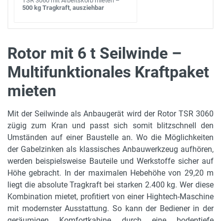
TSR 3060 mit Arbeitskorb mieten –
500 kg Tragkraft, ausziehbar
Rotor mit 6 t Seilwinde –
Multifunktionales Kraftpaket
max. Tragkraft
6.000 kg
mieten
max. Hebehöhe
Mit der Seilwinde als Anbaugerät wird der Rotor TSR 3060
29,20 m
zügig zum Kran und passt sich somit blitzschnell den
Umständen auf einer Baustelle an. Wo die Möglichkeiten
Tragkraft bei max. Hebehöhe
der Gabelzinken als klassisches Anbauwerkzeug aufhören,
2.400 kg
werden beispielsweise Bauteile und Werkstoffe sicher auf
max. Reichweite
Höhe gebracht. In der maximalen Hebehöhe von 29,20 m
22,50 m
liegt die absolute Tragkraft bei starken 2.400 kg. Wer diese
Kombination mietet, profitiert von einer Hightech-Maschine
Gerätelänge
mit modernster Ausstattung. So kann der Bediener in der
8,68 m
geräumigen Komfortkabine durch eine bodentiefe