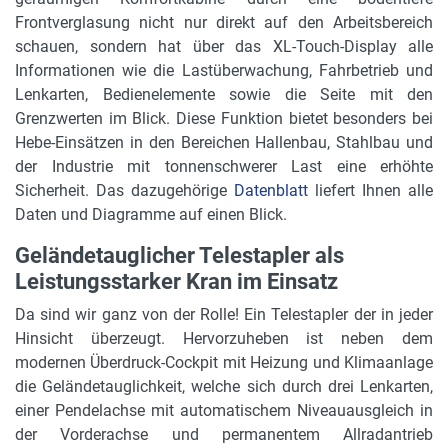
Frontverglasung nicht nur direkt auf den Arbeitsbereich
Gerätebreite
schauen, sondern hat über das XL-Touch-Display alle
2,56 m
Informationen wie die Lastüberwachung, Fahrbetrieb und
Lenkarten, Bedienelemente sowie die Seite mit den
Gerätehöhe
Grenzwerten im Blick. Diese Funktion bietet besonders bei
3,15 m
Hebe-Einsätzen in den Bereichen Hallenbau, Stahlbau und
der Industrie mit tonnenschwerer Last eine erhöhte
max. Bodenfreiheit
Sicherheit. Das dazugehörige
0,28 m
Datenblatt
liefert Ihnen alle
Daten und Diagramme auf einen Blick.
max. Steigfähigkeit
Geländetauglicher Telestapler als
44 %
Leistungsstarker Kran im Einsatz
Breite Seilwinde
Da sind wir ganz von der Rolle! Ein Telestapler der in jeder
1,09 m
Hinsicht überzeugt. Hervorzuheben ist neben dem
modernen Überdruck-Cockpit mit Heizung und Klimaanlage
Höhe Seilwinde
die Geländetauglichkeit, welche sich durch drei Lenkarten,
1,71 m
einer Pendelachse mit automatischem Niveauausgleich in
der Vorderachse und permanentem Allradantrieb
Tiefe Seilwinde