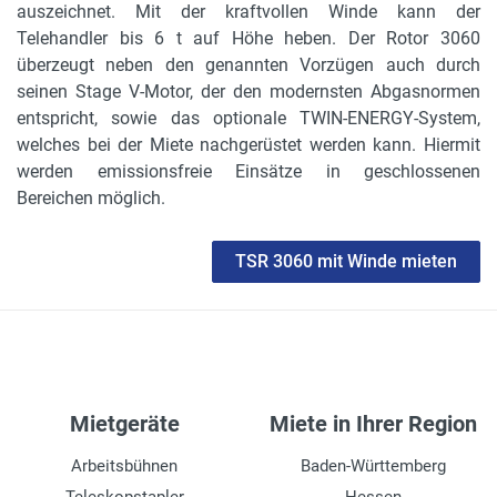
auszeichnet. Mit der kraftvollen Winde kann der
0,90 m
Telehandler bis 6 t auf Höhe heben. Der Rotor 3060
Gesamtseillänge
überzeugt neben den genannten Vorzügen auch durch
58,00 m
seinen Stage V-Motor, der den modernsten Abgasnormen
entspricht, sowie das optionale TWIN-ENERGY-System,
Nutzlänge im Betrieb
welches bei der Miete nachgerüstet werden kann. Hiermit
25,00 m
werden emissionsfreie Einsätze in geschlossenen
Bereichen möglich.
Durchmesser des Seils
12 mm
TSR 3060 mit Winde mieten
Seilabstiegsgeschwindigkeit
17 m/min
Motorleistung in kW
160 kW
Mietgeräte
Miete in Ihrer Region
Motorleistung in PS
218 PS
Arbeitsbühnen
Baden-Württemberg