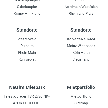
Teleskopstapler
Hessen
Bereifung
Gabelstapler
Nordrhein-Westfalen
445/65 R 22,5
Krane/Minikrane
Rheinland-Pfalz
Tankinhalt und Kraftstoff
270 l, Diesel
Standorte
Standorte
Hydraulikleistung
Westerwald
Koblenz-Neuwied
350 bar
Pulheim
Mainz-Wiesbaden
Niveauausgleich
Rhein-Main
Köln-Hürth
automatisch
Ruhrgebiet
Siegerland
Gesamtgewicht
22.190 kg
Gewicht Seilwinde
Neu im Mietpark
Mietportfolio
600 kg
Teleskoplader TSR 2780 NK+
Mietportfolio
4.9 m FLEXXILIFT
Sitemap