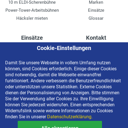
10 m ELDI-Scherenbühne
Marken
Power-Tower-Arbeitsbühnen
Einsätze
Häcksler mieten
Glossar
Einsätze
Kontakt
Cookie-Einstellungen
Höhenzugang für
Kontaktformular
Rechenzentren
Anschrift
Damit Sie unsere Webseite in vollem Umfang nutzen
Drainage verlegen
Impressum
können, sind Cookies erforderlich. Einige dieser Cookies
Fassadenreinigung
Datenschutzerklärung
sind notwendig, damit die Webseite einwandfrei
funktioniert. Andere verbessern die Benutzerfreundlichkeit
Terrasse anlegen
Newsletter-Anmeldung
oder unterstützen unsere Statistiken. Externe Cookies
Ladenbau
dienen der Personalisierung von Anzeigen. Bitte stimmen
Sie der Verwendung aller Cookies zu. Ihre Einwilligung
können Sie jederzeit widerrufen. Einen entsprechenden
Widerrufslink sowie weitere Informationen zu Cookies
finden Sie in unserer
Datenschutzerklärung.