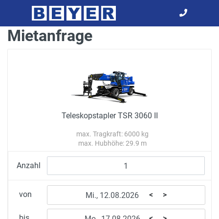
Mietanfrage
Teleskopstapler TSR 3060 II
max. Tragkraft: 6000 kg
max. Hubhöhe: 29.9 m
Anzahl
von
<
>
bis
<
>