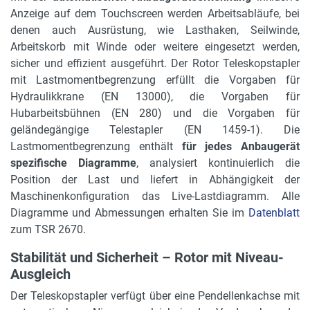
3200 kg
Anzeige auf dem Touchscreen werden Arbeitsabläufe, bei
denen auch Ausrüstung, wie Lasthaken, Seilwinde,
Hydraulikleistung
Arbeitskorb mit Winde oder weitere eingesetzt werden,
310 bar
sicher und effizient ausgeführt. Der Rotor Teleskopstapler
Wenderadius außen
mit Lastmomentbegrenzung erfüllt die Vorgaben für
6.4 m
Hydraulikkrane (EN 13000), die Vorgaben für
Hubarbeitsbühnen (EN 280) und die Vorgaben für
Gerätelänge mit Anbaugerät
geländegängige Telestapler (EN 1459-1). Die
9.03 m
Lastmomentbegrenzung enthält
für jedes Anbaugerät
spezifische Diagramme
, analysiert kontinuierlich die
Steuerung
Position der Last und liefert in Abhängigkeit der
Joysticks
Maschinenkonfiguration das Live-Lastdiagramm. Alle
Diagramme und Abmessungen erhalten Sie im
Datenblatt
max. Reichweite
zum TSR 2670.
22 m
Stabilität und Sicherheit – Rotor mit Niveau-
Niveauausgleich
Ausgleich
automatisch
Der Teleskopstapler verfügt über eine Pendellenkachse mit
max. Steigfähigkeit in %