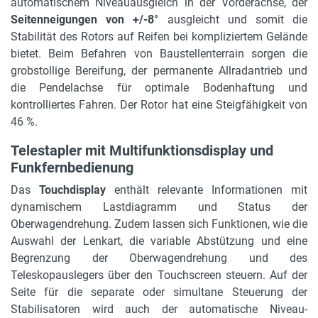
automatischem Niveauausgleich in der Vorderachse, der
46 %
Seitenneigungen von +/-8°
ausgleicht und somit die
Stabilität des Rotors auf Reifen bei kompliziertem Gelände
bietet. Beim Befahren von Baustellenterrain sorgen die
grobstollige Bereifung, der permanente Allradantrieb und
die Pendelachse für optimale Bodenhaftung und
kontrolliertes Fahren. Der Rotor hat eine Steigfähigkeit von
46 %.
Telestapler mit Multifunktionsdisplay und
Funkfernbedienung
Das
Touchdisplay
enthält relevante Informationen mit
dynamischem Lastdiagramm und Status der
Oberwagendrehung. Zudem lassen sich Funktionen, wie die
Auswahl der Lenkart, die variable Abstützung und eine
Begrenzung der Oberwagendrehung und des
Teleskopauslegers über den Touchscreen steuern. Auf der
Seite für die separate oder simultane Steuerung der
Stabilisatoren wird auch der automatische Niveau-