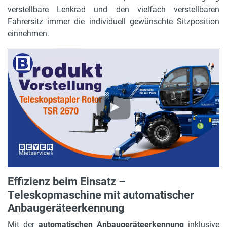
verstellbare Lenkrad und den vielfach verstellbaren
Eigengewicht (mit Gabeln)
Fahrersitz immer die individuell gewünschte Sitzposition
21120 kg
einnehmen.
Stützen
Scherenstützen
Fahrgeschwindigkeit max.
20 km/h
Gerätelänge in m
7.83 m
Motorleistung in PS
218 PS
Effizienz beim Einsatz –
Antrieb
Teleskopmaschine mit automatischer
hydrostatisch
Anbaugeräteerkennung
Tragkraft bei max. Hubhöhe
Mit der
automatischen Anbaugeräteerkennung
inklusive