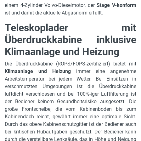
Bereifung
einem 4-Zylinder Volvo-Dieselmotor, der
Stage V-konform
445/65 R 22,5
ist und damit die aktuelle Abgasnorm erfüllt.
Rußpartikelfilter
Teleskoplader mit
auf Anfrage
Überdruckkabine inklusive
Gabelzinken H, B, L
Klimaanlage und Heizung
60 x 150 x 1200 mm
Die Überdruckkabine (ROPS/FOPS-zertifiziert) bietet mit
Drehbarer Oberwagen
Klimaanlage und Heizung
immer eine angenehme
360° endlos
Arbeitstemperatur bei jedem Wetter. Bei Einsätzen in
Tankinhalt und Kraftstoff
verschmutzten Umgebungen ist die Überdruckkabine
190 l, Diesel
luftdicht verschlossen und bei 100%-iger Luftfilterung ist
der Bediener keinem Gesundheitsrisiko ausgesetzt. Die
max. Hubhöhe
große Frontscheibe, die vom Kabinenboden bis zum
25.7 m
Kabinendach reicht, gewährt immer eine optimale Sicht.
Durch das obere Kabinenschutzgitter ist der Bediener auch
max. Tragkraft
bei kritischen Hubaufgaben geschützt. Der Bediener kann
7000 kg
durch die verstellbare Lenksäule, das in Höhe und Neigung