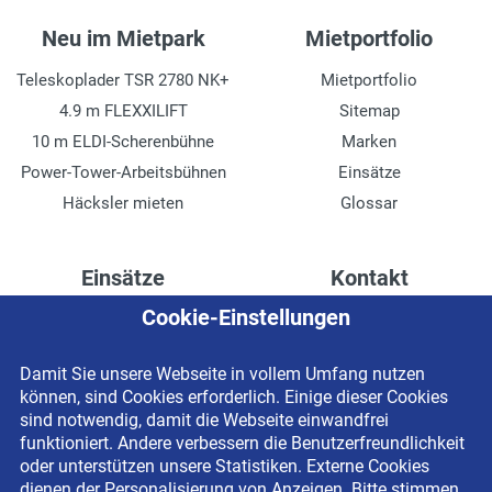
Neu im Mietpark
Mietportfolio
Teleskoplader TSR 2780 NK+
Mietportfolio
4.9 m FLEXXILIFT
Sitemap
10 m ELDI-Scherenbühne
Marken
Power-Tower-Arbeitsbühnen
Einsätze
Häcksler mieten
Glossar
Einsätze
Kontakt
Cookie-Einstellungen
Höhenzugang für
Kontaktformular
Rechenzentren
Anschrift
Damit Sie unsere Webseite in vollem Umfang nutzen
Drainage verlegen
Impressum
können, sind Cookies erforderlich. Einige dieser Cookies
Fassadenreinigung
Datenschutzerklärung
sind notwendig, damit die Webseite einwandfrei
funktioniert. Andere verbessern die Benutzerfreundlichkeit
Terrasse anlegen
Newsletter-Anmeldung
oder unterstützen unsere Statistiken. Externe Cookies
Ladenbau
dienen der Personalisierung von Anzeigen. Bitte stimmen