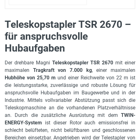
Teleskopstapler TSR 2670 –
für anspruchsvolle
Produktvorstellung
Radstand
3.3 m
Hubaufgaben
Gerätehöhe in m
Der drehbare Magni
Teleskopstapler TSR 2670
mit einer
3.12 m
maximalen
Tragkraft von 7.000 kg
, einer maximalen
Hubhöhe von 25,70 m
und einer Reichweite von 22 m ist
Gerätebreite in m
die leistungsstarke, zuverlässige und robuste Lösung für
2.56 m
anspruchsvolle Hubaufgaben im Baugewerbe und in der
max. Bodenfreiheit
Industrie. Mittels vollvariabler Abstützung passt sich die
0.29 m
Teleskopmaschine an die vorhandenen Platzverhältnisse
an. Durch die zusätzliche Ausrüstung mit dem
TWIN-
Motorleistung in kW
ENERGY-System
ist dieser Rotor auch emissionsfrei in
160 kW
schlecht belüfteten, nicht belüftbaren und geschlossenen
Bereichen einsetzbar. Angetrieben wird der Telestapler von