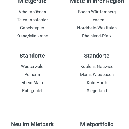
Mietgeräte
Miete in Ihrer Region
Arbeitsbühnen
Baden-Württemberg
Teleskopstapler
Hessen
Gabelstapler
Nordrhein-Westfalen
Krane/Minikrane
Rheinland-Pfalz
Standorte
Standorte
Westerwald
Koblenz-Neuwied
Pulheim
Mainz-Wiesbaden
Rhein-Main
Köln-Hürth
Ruhrgebiet
Siegerland
Neu im Mietpark
Mietportfolio