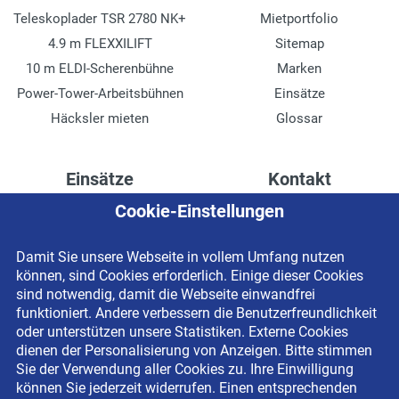
Teleskoplader TSR 2780 NK+
Mietportfolio
4.9 m FLEXXILIFT
Sitemap
10 m ELDI-Scherenbühne
Marken
Power-Tower-Arbeitsbühnen
Einsätze
Häcksler mieten
Glossar
Einsätze
Kontakt
Cookie-Einstellungen
Höhenzugang für
Kontaktformular
Rechenzentren
Anschrift
Damit Sie unsere Webseite in vollem Umfang nutzen
Drainage verlegen
Impressum
können, sind Cookies erforderlich. Einige dieser Cookies
Fassadenreinigung
Datenschutzerklärung
sind notwendig, damit die Webseite einwandfrei
funktioniert. Andere verbessern die Benutzerfreundlichkeit
Terrasse anlegen
Newsletter-Anmeldung
oder unterstützen unsere Statistiken. Externe Cookies
Ladenbau
dienen der Personalisierung von Anzeigen. Bitte stimmen
Sie der Verwendung aller Cookies zu. Ihre Einwilligung
können Sie jederzeit widerrufen. Einen entsprechenden