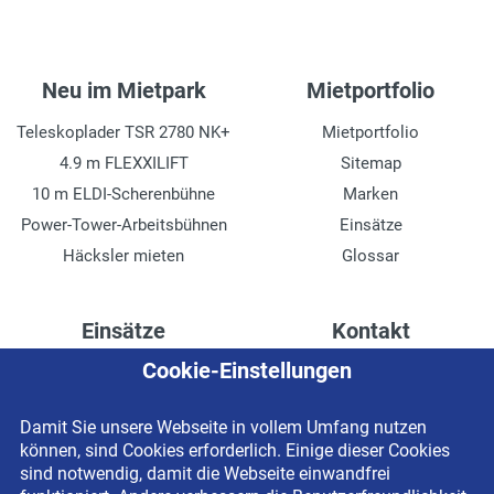
Neu im Mietpark
Mietportfolio
Teleskoplader TSR 2780 NK+
Mietportfolio
4.9 m FLEXXILIFT
Sitemap
10 m ELDI-Scherenbühne
Marken
Power-Tower-Arbeitsbühnen
Einsätze
Häcksler mieten
Glossar
Einsätze
Kontakt
Cookie-Einstellungen
Höhenzugang für
Kontaktformular
Rechenzentren
Anschrift
Damit Sie unsere Webseite in vollem Umfang nutzen
Drainage verlegen
Impressum
können, sind Cookies erforderlich. Einige dieser Cookies
Fassadenreinigung
Datenschutzerklärung
sind notwendig, damit die Webseite einwandfrei