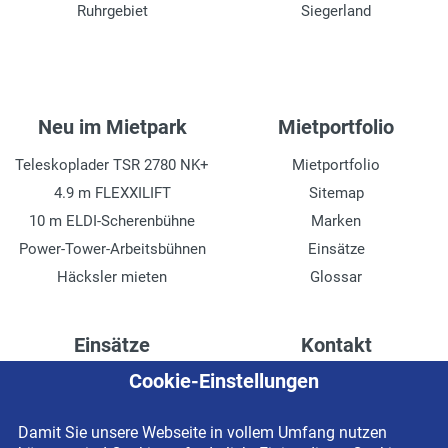
Ruhrgebiet
Siegerland
Neu im Mietpark
Mietportfolio
Teleskoplader TSR 2780 NK+
Mietportfolio
4.9 m FLEXXILIFT
Sitemap
10 m ELDI-Scherenbühne
Marken
Power-Tower-Arbeitsbühnen
Einsätze
Häcksler mieten
Glossar
Einsätze
Kontakt
Cookie-Einstellungen
Höhenzugang für
Kontaktformular
Rechenzentren
Anschrift
Damit Sie unsere Webseite in vollem Umfang nutzen
Drainage verlegen
Impressum