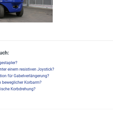
uch:
gestapler?
ter einem resistiven Joystick?
ition für Gabelverlängerung?
ein beweglicher Korbarm?
lische Korbdrehung?