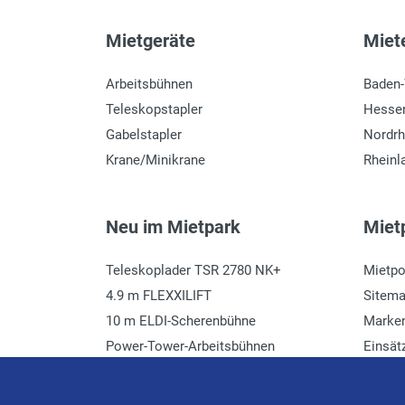
Mietgeräte
Miete
Arbeitsbühnen
Baden
Teleskopstapler
Hesse
Gabelstapler
Nordrh
Krane/Minikrane
Rheinl
Neu im Mietpark
Mietp
Teleskoplader TSR 2780 NK+
Mietpo
4.9 m FLEXXILIFT
Sitem
10 m ELDI-Scherenbühne
Marke
Power-Tower-Arbeitsbühnen
Einsät
Häcksler mieten
Glossa