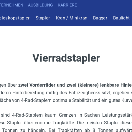
TERNEHMEN
AUSBILDUNG
KARRIERE
eleskopstapler
Stapler
Kran / Minikran
Bagger
Baulicht
Vierradstapler
ügen über
zwei Vorderräder und zwei (kleinere) lenkbare Hinte
 deren Hinterbereifung mittig des Fahrzeughecks sitzt, ergeben 
läche von 4-Rad-Staplern optimale Stabilität und ein gutes Kurv
sind 4-Rad-Staplern kaum Grenzen in Sachen Leistungsstärk
se Stapler über enorme Tragkräfte. Die meisten Stapler diese
 Tonnen zu händeln. Bei Tragkräften ab 8 Tonnen aufwär