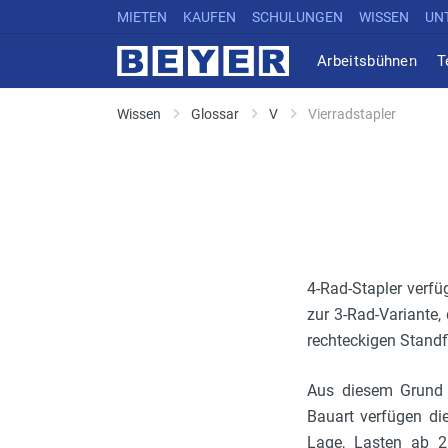
MIETEN
KAUFEN
SCHULUNGEN
WISSEN
UN
Arbeitsbühnen
T
Wissen
Glossar
V
Vierradstapler
4-Rad-Stapler verf
zur 3-Rad-Variante,
rechteckigen Standf
Aus diesem Grund 
Bauart verfügen die
Lage, Lasten ab 2