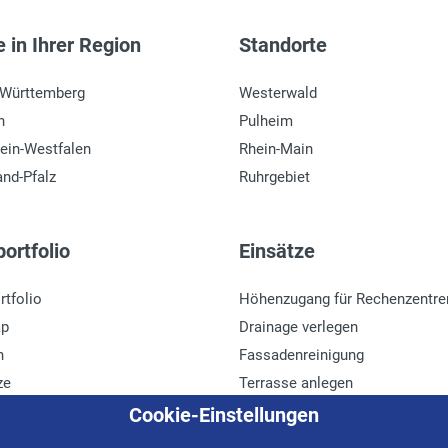
 in Ihrer Region
Standorte
-Württemberg
Westerwald
n
Pulheim
ein-Westfalen
Rhein-Main
and-Pfalz
Ruhrgebiet
ortfolio
Einsätze
rtfolio
Höhenzugang für Rechenzentre
ap
Drainage verlegen
n
Fassadenreinigung
ze
Terrasse anlegen
r
Ladenbau
Cookie-Einstellungen