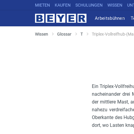
MIETEN
KAUFEN
SCHULUNGEN
WISSEN
UN
Arbeitsbühnen
T
Wissen
Glossar
T
Triplex-Vollreifhub-(Ma
Ein Triplex-Vollfre
nacheinander drei 
der mittlere Mast, 
nahezu verdreifach
Oberkante des Hubger
dort, wo Lasten kn