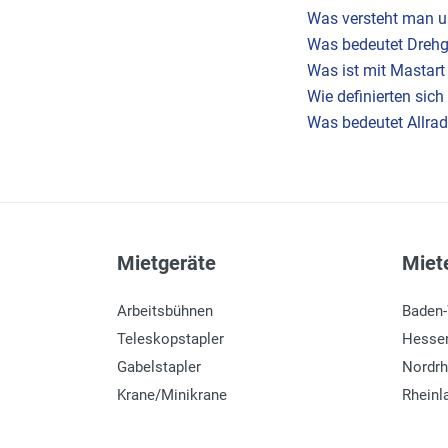
Was versteht man un
Was bedeutet Drehg
Was ist mit Mastart
Wie definierten sic
Was bedeutet Allra
Mietgeräte
Miete
Arbeitsbühnen
Baden
Teleskopstapler
Hesse
Gabelstapler
Nordrh
Krane/Minikrane
Rheinl