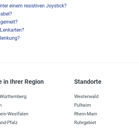
ter einem resistiven Joystick?
abel?
 gemeit?
h Lenkarten?
dlenkung?
 in Ihrer Region
Standorte
-Württemberg
Westerwald
n
Pulheim
ein-Westfalen
Rhein-Main
and-Pfalz
Ruhrgebiet