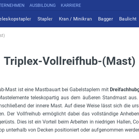
TERNEHMEN
AUSBILDUNG
KARRIERE
eleskopstapler
Stapler
Kran / Minikran
Bagger
Baulicht
st)
Triplex-Vollreifhub-(Mast)
ihub-Mast ist eine Mastbauart bei Gabelstaplern mit
Dreifachhubg
Mastelemente teleskopartig aus dem äußeren Standmast aus.
anschließend der innere Mast. Auf diese Weise lässt sich die u
en. Der Vollfreihub ermöglicht dabei das vollständige Anheben
üsts. Dies ist ein Vorteil beim Arbeiten in niedrigen Hallen, C
app unterhalb von Decken positioniert oder aufgenommen werd