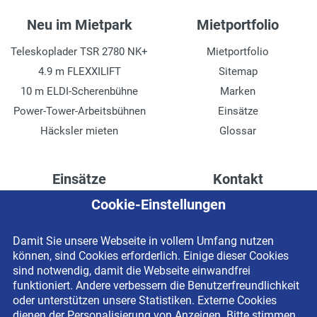
Neu im Mietpark
Mietportfolio
Teleskoplader TSR 2780 NK+
Mietportfolio
4.9 m FLEXXILIFT
Sitemap
10 m ELDI-Scherenbühne
Marken
Power-Tower-Arbeitsbühnen
Einsätze
Häcksler mieten
Glossar
Einsätze
Kontakt
Cookie-Einstellungen
Höhenzugang für
Kontaktformular
Rechenzentren
Anschrift
Damit Sie unsere Webseite in vollem Umfang nutzen
Drainage verlegen
Impressum
können, sind Cookies erforderlich. Einige dieser Cookies
Fassadenreinigung
Datenschutzerklärung
sind notwendig, damit die Webseite einwandfrei
funktioniert. Andere verbessern die Benutzerfreundlichkeit
Terrasse anlegen
Newsletter-Anmeldung
oder unterstützen unsere Statistiken. Externe Cookies
Ladenbau
dienen der Personalisierung von Anzeigen. Bitte stimmen