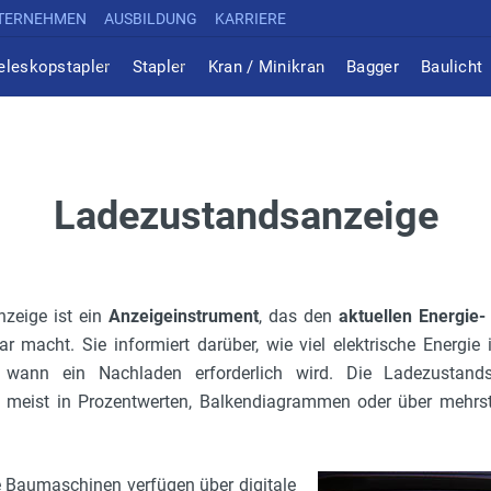
TERNEHMEN
AUSBILDUNG
KARRIERE
eleskopstapler
Stapler
Kran / Minikran
Bagger
Baulicht
Ladezustandsanzeige
zeige ist ein
Anzeigeinstrument
, das den
aktuellen Energie-
ar macht. Sie informiert darüber, wie viel elektrische Energie 
 wann ein Nachladen erforderlich wird. Die Ladezustand
d meist in Prozentwerten, Balkendiagrammen oder über mehrs
e Baumaschinen verfügen über digitale