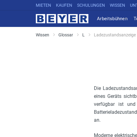
MIETEN
KAUFEN
SCHULUNGEN
WISSEN
UN
Arbeitsbühnen
T
Wissen
Glossar
L
Ladezustandsanzeige
Die Ladezustandsan
eines Geräts sichtb
verfügbar ist und
Batterieladezustan
an.
Moderne elektrisch