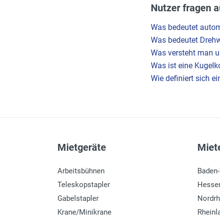
Nutzer fragen a
Was bedeutet autom
Was bedeutet Drehw
Was versteht man u
Was ist eine Kugel
Wie definiert sich 
Mietgeräte
Miete
Arbeitsbühnen
Baden
Teleskopstapler
Hesse
Gabelstapler
Nordrh
Krane/Minikrane
Rheinl