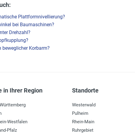
uch:
atische Plattformnivellierung?
inkel bei Baumaschinen?
nter Drehzahl?
kopfkupplung?
ein beweglicher Korbarm?
 in Ihrer Region
Standorte
-Württemberg
Westerwald
n
Pulheim
ein-Westfalen
Rhein-Main
and-Pfalz
Ruhrgebiet