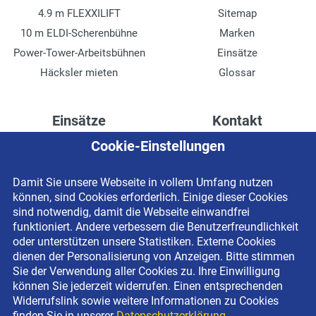
4.9 m FLEXXILIFT
Sitemap
10 m ELDI-Scherenbühne
Marken
Power-Tower-Arbeitsbühnen
Einsätze
Häcksler mieten
Glossar
Einsätze
Kontakt
Cookie-Einstellungen
Höhenzugang für
Kontaktformular
Rechenzentren
Anschrift
Damit Sie unsere Webseite in vollem Umfang nutzen
Drainage verlegen
Impressum
können, sind Cookies erforderlich. Einige dieser Cookies
Fassadenreinigung
Datenschutzerklärung
sind notwendig, damit die Webseite einwandfrei
funktioniert. Andere verbessern die Benutzerfreundlichkeit
Terrasse anlegen
Newsletter-Anmeldung
oder unterstützen unsere Statistiken. Externe Cookies
Ladenbau
dienen der Personalisierung von Anzeigen. Bitte stimmen
Sie der Verwendung aller Cookies zu. Ihre Einwilligung
können Sie jederzeit widerrufen. Einen entsprechenden
Widerrufslink sowie weitere Informationen zu Cookies
finden Sie in unserer
Datenschutzerklärung.