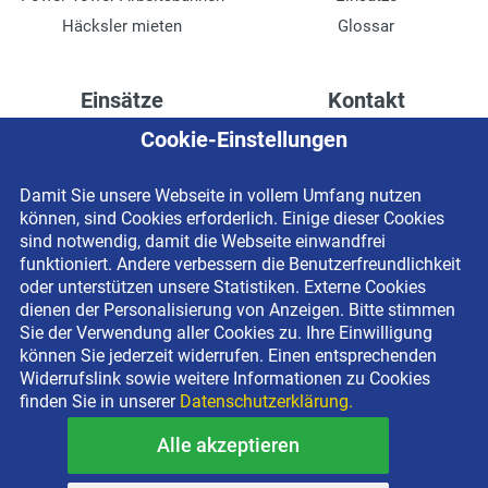
Häcksler mieten
Glossar
Einsätze
Kontakt
Cookie-Einstellungen
Höhenzugang für
Kontaktformular
Rechenzentren
Anschrift
Damit Sie unsere Webseite in vollem Umfang nutzen
Drainage verlegen
Impressum
können, sind Cookies erforderlich. Einige dieser Cookies
Fassadenreinigung
Datenschutzerklärung
sind notwendig, damit die Webseite einwandfrei
funktioniert. Andere verbessern die Benutzerfreundlichkeit
Terrasse anlegen
Newsletter-Anmeldung
oder unterstützen unsere Statistiken. Externe Cookies
Ladenbau
dienen der Personalisierung von Anzeigen. Bitte stimmen
Sie der Verwendung aller Cookies zu. Ihre Einwilligung
können Sie jederzeit widerrufen. Einen entsprechenden
Widerrufslink sowie weitere Informationen zu Cookies
finden Sie in unserer
Datenschutzerklärung.
Alle akzeptieren
Copyright © 2026 BEYER-Mietservice KG All rights reserved |
Kostenlose Miethotline 0800 092 99 70