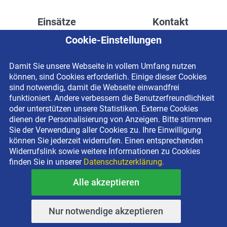
Einsätze
Kontakt
Cookie-Einstellungen
Höhenzugang für
Kontaktformular
Rechenzentren
Anschrift
Damit Sie unsere Webseite in vollem Umfang nutzen
Drainage verlegen
Impressum
können, sind Cookies erforderlich. Einige dieser Cookies
Fassadenreinigung
Datenschutzerklärung
sind notwendig, damit die Webseite einwandfrei
funktioniert. Andere verbessern die Benutzerfreundlichkeit
Terrasse anlegen
Newsletter-Anmeldung
oder unterstützen unsere Statistiken. Externe Cookies
Ladenbau
dienen der Personalisierung von Anzeigen. Bitte stimmen
Sie der Verwendung aller Cookies zu. Ihre Einwilligung
können Sie jederzeit widerrufen. Einen entsprechenden
Widerrufslink sowie weitere Informationen zu Cookies
finden Sie in unserer
Datenschutzerklärung.
Alle akzeptieren
Copyright © 2026 BEYER-Mietservice KG All rights reserved |
Kostenlose Miethotline 0800 092 99 70
Nur notwendige akzeptieren