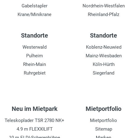
Gabelstapler
Nordrhein-Westfalen
Krane/Minikrane
Rheinland-Pfalz
Standorte
Standorte
Westerwald
Koblenz-Neuwied
Pulheim
Mainz-Wiesbaden
Rhein-Main
Köln-Hürth
Ruhrgebiet
Siegerland
Neu im Mietpark
Mietportfolio
Teleskoplader TSR 2780 NK+
Mietportfolio
4.9 m FLEXXILIFT
Sitemap
10 m ELDI-Scherenbühne
Marken