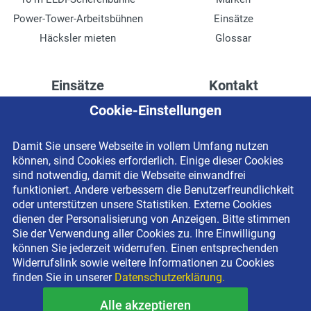
Power-Tower-Arbeitsbühnen
Einsätze
Häcksler mieten
Glossar
Einsätze
Kontakt
Cookie-Einstellungen
Höhenzugang für
Kontaktformular
Rechenzentren
Anschrift
Damit Sie unsere Webseite in vollem Umfang nutzen
Drainage verlegen
Impressum
können, sind Cookies erforderlich. Einige dieser Cookies
Fassadenreinigung
Datenschutzerklärung
sind notwendig, damit die Webseite einwandfrei
funktioniert. Andere verbessern die Benutzerfreundlichkeit
Terrasse anlegen
Newsletter-Anmeldung
oder unterstützen unsere Statistiken. Externe Cookies
Ladenbau
dienen der Personalisierung von Anzeigen. Bitte stimmen
Sie der Verwendung aller Cookies zu. Ihre Einwilligung
können Sie jederzeit widerrufen. Einen entsprechenden
Widerrufslink sowie weitere Informationen zu Cookies
finden Sie in unserer
Datenschutzerklärung.
Alle akzeptieren