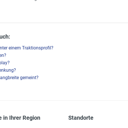
uch:
ter einem Traktionsprofil?
en?
play?
Lenkung?
gangbreite gemeint?
 in Ihrer Region
Standorte