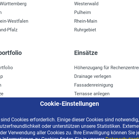
-Württemberg
Westerwald
n
Pulheim
ein-Westfalen
Rhein-Main
and-Pfalz
Ruhrgebiet
ortfolio
Einsätze
rtfolio
Höhenzugang für Rechenzentre
ap
Drainage verlegen
n
Fassadenreinigung
ze
Terrasse anlegen
r
Ladenbau
Cookie-Einstellungen
ind Cookies erforderlich. Einige dieser Cookies sind notwendig,
tzerfreundlichkeit oder unterstützen unsere Statistiken. Extern
erved | Kostenlose Miethotline 0800 092 99 70
der Verwendung aller Cookies zu. Ihre Einwilligung können Sie j