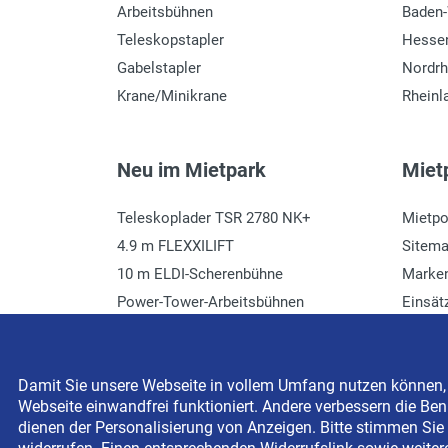
Arbeitsbühnen
Baden
Teleskopstapler
Hesse
Gabelstapler
Nordrh
Krane/Minikrane
Rheinl
Neu im Mietpark
Mietp
Teleskoplader TSR 2780 NK+
Mietpo
4.9 m FLEXXILIFT
Sitem
10 m ELDI-Scherenbühne
Marke
Power-Tower-Arbeitsbühnen
Einsät
Häcksler mieten
Glossa
Damit Sie unsere Webseite in vollem Umfang nutzen können, s
Webseite einwandfrei funktioniert. Andere verbessern die Benu
Copyright © 2026 BEYER-Mietservice KG All rights res
dienen der Personalisierung von Anzeigen. Bitte stimmen Sie 