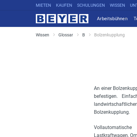
MIETEN
KAUFEN
SCHULUNGEN
WISSEN
UN
Arbeitsbühnen
T
Wissen
Glossar
B
Bolzenkupplung
An einer Bolzenkup
befestigen. Einf
landwirtschaftlic
Bolzenkupplung.
Vollautomatische
Lastkraftwagen, O