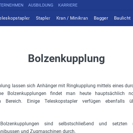
TERNEHMEN
AUSBILDUNG
KARRIERE
eleskopstapler
Stapler
Kran / Minikran
Bagger
Baulicht
Bolzenkupplung
plung lassen sich Anhänger mit Ringkupplung mittels eines dur
ache Bolzenkupplungen findet man heute hauptsächlich n
hen Bereich. Einige Teleskopstapler verfügen ebenfalls 
 Bolzenkupplungen sind selbstschließend und setzten 
mnibussen und Zugmaschinen durch.