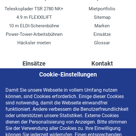
Teleskoplader TSR 2780 NK+
Mietportfolio
4.9 m FLEXXILIFT
Sitemap
10 m ELDI-Scherenbühne
Marken
Power-Tower-Arbeitsbühnen
Einsätze
Häcksler mieten
Glossar
Einsätze
Kontakt
Cookie-Einstellungen
Höhenzugang für
Kontaktformular
Rechenzentren
Anschrift
Damit Sie unsere Webseite in vollem Umfang nutzen
Drainage verlegen
Impressum
können, sind Cookies erforderlich. Einige dieser Cookies
Fassadenreinigung
Datenschutzerklärung
sind notwendig, damit die Webseite einwandfrei
funktioniert. Andere verbessern die Benutzerfreundlichkeit
Terrasse anlegen
Newsletter-Anmeldung
oder unterstützen unsere Statistiken. Externe Cookies
Ladenbau
dienen der Personalisierung von Anzeigen. Bitte stimmen
Sie der Verwendung aller Cookies zu. Ihre Einwilligung
können Sie jederzeit widerrufen. Einen entsprechenden