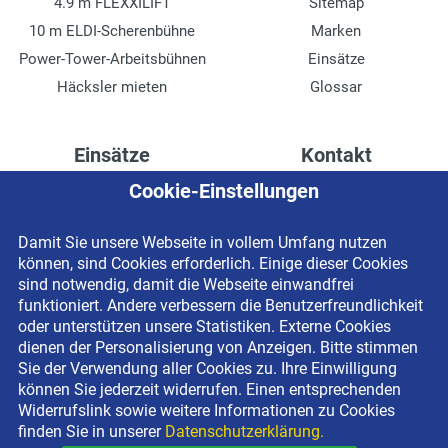
4.9 m FLEXXILIFT
Sitemap
10 m ELDI-Scherenbühne
Marken
Power-Tower-Arbeitsbühnen
Einsätze
Häcksler mieten
Glossar
Einsätze
Kontakt
Cookie-Einstellungen
Höhenzugang für
Kontaktformular
Rechenzentren
Anschrift
Damit Sie unsere Webseite in vollem Umfang nutzen
Drainage verlegen
Impressum
können, sind Cookies erforderlich. Einige dieser Cookies
Fassadenreinigung
Datenschutzerklärung
sind notwendig, damit die Webseite einwandfrei
funktioniert. Andere verbessern die Benutzerfreundlichkeit
Terrasse anlegen
Newsletter-Anmeldung
oder unterstützen unsere Statistiken. Externe Cookies
Ladenbau
dienen der Personalisierung von Anzeigen. Bitte stimmen
Sie der Verwendung aller Cookies zu. Ihre Einwilligung
können Sie jederzeit widerrufen. Einen entsprechenden
Widerrufslink sowie weitere Informationen zu Cookies
finden Sie in unserer
Datenschutzerklärung.