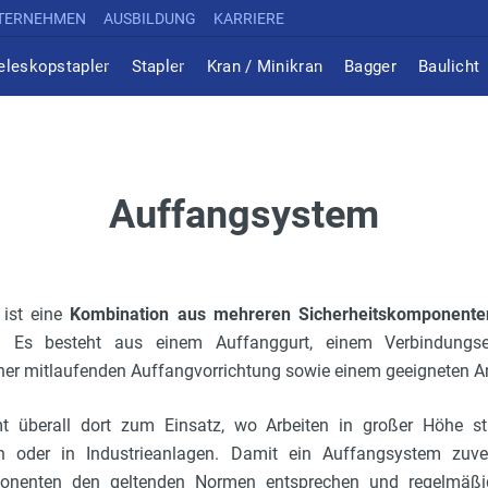
TERNEHMEN
AUSBILDUNG
KARRIERE
eleskopstapler
Stapler
Kran / Minikran
Bagger
Baulicht
Auffangsystem
 ist eine
Kombination aus mehreren Sicherheitskomponente
. Es besteht aus einem Auffanggurt, einem Verbindungs
iner mitlaufenden Auffangvorrichtung sowie einem geeigneten 
überall dort zum Einsatz, wo Arbeiten in großer Höhe sta
n oder in Industrieanlagen. Damit ein Auffangsystem zuverl
onenten den geltenden Normen entsprechen und regelmäßig