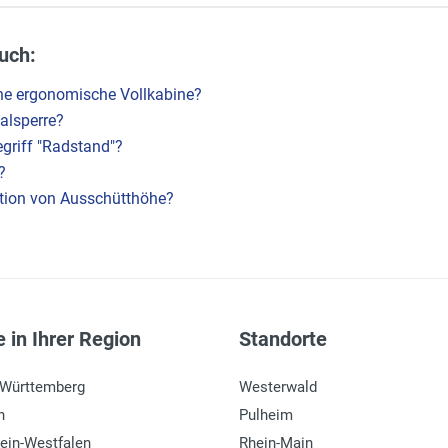
uch:
eine ergonomische Vollkabine?
ialsperre?
griff "Radstand"?
?
nition von Ausschütthöhe?
 in Ihrer Region
Standorte
-Württemberg
Westerwald
n
Pulheim
ein-Westfalen
Rhein-Main