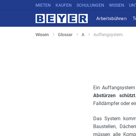
MIETEN
KAUFEN
SCHULUNGEN
WISSEN
UN
Arbeitsbühnen
T
Wissen
Glossar
A
Auffangsystem
Ein Auffangsystem
Abstürzen schützt
Falldämpfer oder e
Das System kommt 
Baustellen, Dächer
müssen alle Komp