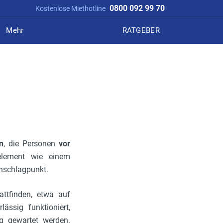
0800 092 99 70
Kostenlose Miethotline
Mehr
RATGEBER
n
, die Personen
vor
element wie einem
Anschlagpunkt.
ttfinden, etwa auf
ässig funktioniert,
 gewartet werden.