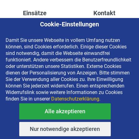
Einsätze
Kontakt
Cookie-Einstellungen
Höhenzugang für
Kontaktformular
Rechenzentren
Anschrift
Damit Sie unsere Webseite in vollem Umfang nutzen
Drainage verlegen
Impressum
können, sind Cookies erforderlich. Einige dieser Cookies
Fassadenreinigung
Datenschutzerklärung
sind notwendig, damit die Webseite einwandfrei
funktioniert. Andere verbessern die Benutzerfreundlichkeit
Terrasse anlegen
Newsletter-Anmeldung
oder unterstützen unsere Statistiken. Externe Cookies
Ladenbau
dienen der Personalisierung von Anzeigen. Bitte stimmen
Sie der Verwendung aller Cookies zu. Ihre Einwilligung
können Sie jederzeit widerrufen. Einen entsprechenden
Widerrufslink sowie weitere Informationen zu Cookies
finden Sie in unserer
Datenschutzerklärung.
Alle akzeptieren
Copyright © 2026 BEYER-Mietservice KG All rights reserved |
Kostenlose Miethotline 0800 092 99 70
Nur notwendige akzeptieren