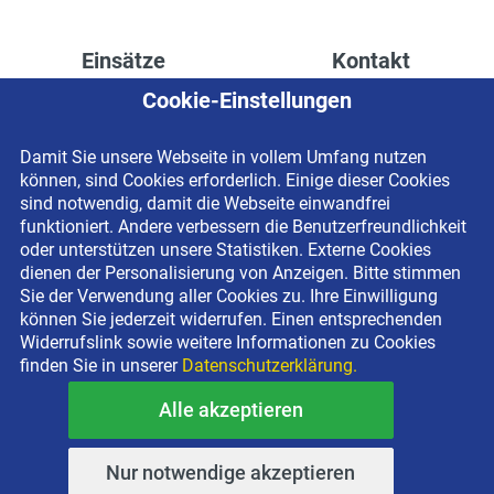
Einsätze
Kontakt
Cookie-Einstellungen
Höhenzugang für
Kontaktformular
Rechenzentren
Anschrift
Damit Sie unsere Webseite in vollem Umfang nutzen
Drainage verlegen
Impressum
können, sind Cookies erforderlich. Einige dieser Cookies
Fassadenreinigung
Datenschutzerklärung
sind notwendig, damit die Webseite einwandfrei
funktioniert. Andere verbessern die Benutzerfreundlichkeit
Terrasse anlegen
Newsletter-Anmeldung
oder unterstützen unsere Statistiken. Externe Cookies
Ladenbau
dienen der Personalisierung von Anzeigen. Bitte stimmen
Sie der Verwendung aller Cookies zu. Ihre Einwilligung
können Sie jederzeit widerrufen. Einen entsprechenden
Widerrufslink sowie weitere Informationen zu Cookies
finden Sie in unserer
Datenschutzerklärung.
Alle akzeptieren
Copyright © 2026 BEYER-Mietservice KG All rights reserved |
Kostenlose Miethotline 0800 092 99 70
Nur notwendige akzeptieren