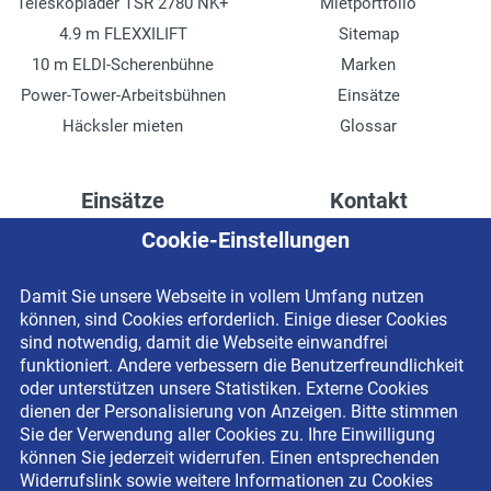
Teleskoplader TSR 2780 NK+
Mietportfolio
4.9 m FLEXXILIFT
Sitemap
10 m ELDI-Scherenbühne
Marken
Power-Tower-Arbeitsbühnen
Einsätze
Häcksler mieten
Glossar
Einsätze
Kontakt
Cookie-Einstellungen
Höhenzugang für
Kontaktformular
Rechenzentren
Anschrift
Damit Sie unsere Webseite in vollem Umfang nutzen
Drainage verlegen
Impressum
können, sind Cookies erforderlich. Einige dieser Cookies
Fassadenreinigung
Datenschutzerklärung
sind notwendig, damit die Webseite einwandfrei
funktioniert. Andere verbessern die Benutzerfreundlichkeit
Terrasse anlegen
Newsletter-Anmeldung
oder unterstützen unsere Statistiken. Externe Cookies
Ladenbau
dienen der Personalisierung von Anzeigen. Bitte stimmen
Sie der Verwendung aller Cookies zu. Ihre Einwilligung
können Sie jederzeit widerrufen. Einen entsprechenden
Widerrufslink sowie weitere Informationen zu Cookies