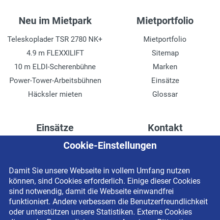
Neu im Mietpark
Mietportfolio
Teleskoplader TSR 2780 NK+
Mietportfolio
4.9 m FLEXXILIFT
Sitemap
10 m ELDI-Scherenbühne
Marken
Power-Tower-Arbeitsbühnen
Einsätze
Häcksler mieten
Glossar
Einsätze
Kontakt
Cookie-Einstellungen
Höhenzugang für
Kontaktformular
Rechenzentren
Anschrift
Damit Sie unsere Webseite in vollem Umfang nutzen
Drainage verlegen
Impressum
können, sind Cookies erforderlich. Einige dieser Cookies
Fassadenreinigung
Datenschutzerklärung
sind notwendig, damit die Webseite einwandfrei
funktioniert. Andere verbessern die Benutzerfreundlichkeit
Terrasse anlegen
Newsletter-Anmeldung
oder unterstützen unsere Statistiken. Externe Cookies
Ladenbau