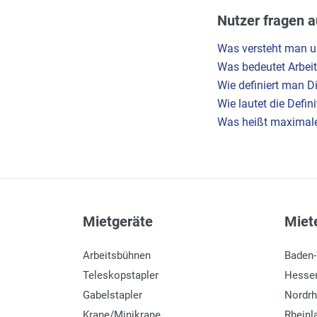
Nutzer fragen a
Was versteht man un
Was bedeutet Arbeit
Wie definiert man Di
Wie lautet die Defi
Was heißt maximal
Mietgeräte
Miete
Arbeitsbühnen
Baden
Teleskopstapler
Hesse
Gabelstapler
Nordrh
Krane/Minikrane
Rheinl