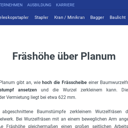
TERNEHMEN
AUSBILDUNG
KARRIERE
eleskopstapler
Stapler
Kran / Minikran
Bagger
Baulicht
Fräshöhe über Planum
Planum gibt an, wie
hoch die Frässcheibe
einer Baumwurzel
tumpf ansetzen
und die Wurzel zerkleinern kann. Die
er Vermietung liegt bei etwa 622 mm.
h abgeschnittene Baumstümpfe zerkleinern Wurzelfräsen 
zelwerk. Bei Wurzelfräsen mit an einem beweglichen Arm ange
ße Fräshöhe gleichermaßen einen großen seitlichen Arbeits