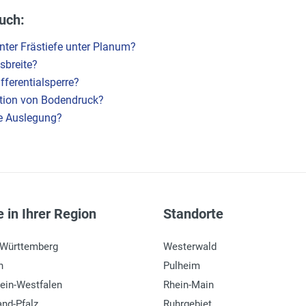
uch:
ter Frästiefe unter Planum?
sbreite?
fferentialsperre?
nition von Bodendruck?
e Auslegung?
 in Ihrer Region
Standorte
-Württemberg
Westerwald
n
Pulheim
ein-Westfalen
Rhein-Main
and-Pfalz
Ruhrgebiet