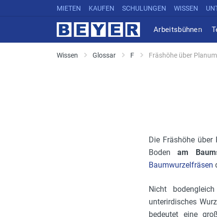
MIETEN
KAUFEN
SCHULUNGEN
WISSEN
UN
Arbeitsbühnen
T
Wissen
Glossar
F
Fräshöhe über Planum
Die Fräshöhe über 
Boden
am Baums
Baumwurzelfräsen
d
Nicht bodengleic
unterirdisches Wur
bedeutet eine gro