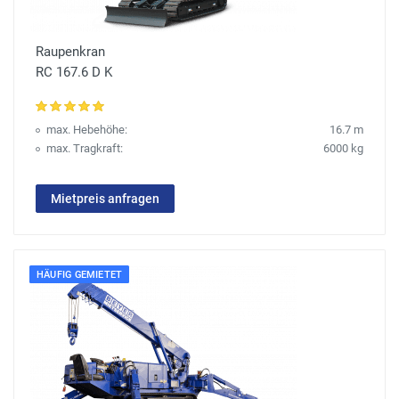
Raupenkran
RC 167.6 D K
max. Hebehöhe:
16.7 m
max. Tragkraft:
6000 kg
Mietpreis anfragen
HÄUFIG GEMIETET