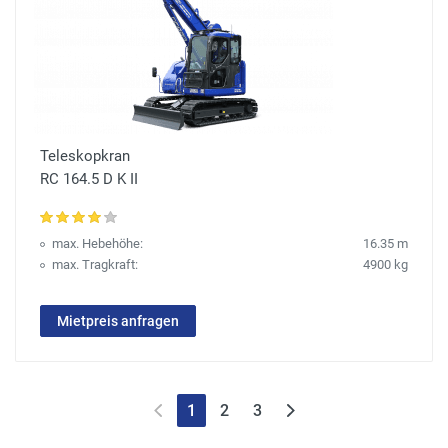
Teleskopkran
RC 164.5 D K II
max. Hebehöhe:
16.35 m
max. Tragkraft:
4900 kg
Mietpreis anfragen
1
2
3