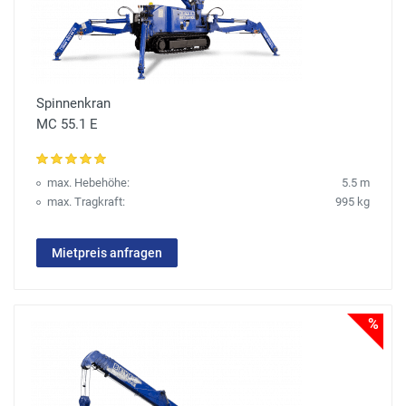
Spinnenkran
MC 55.1 E
max. Hebehöhe:
5.5 m
max. Tragkraft:
995 kg
Mietpreis anfragen
%