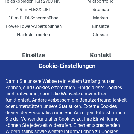
Teleskoplader TSR 2780 NK+
Mietportfolio
4.9 m FLEXXILIFT
Sitemap
10 m ELDI-Scherenbühne
Marken
Power-Tower-Arbeitsbühnen
Einsätze
Häcksler mieten
Glossar
Einsätze
Kontakt
Cookie-Einstellungen
Höhenzugang für
Kontaktformular
Rechenzentren
Anschrift
Damit Sie unsere Webseite in vollem Umfang nutzen
Drainage verlegen
Impressum
können, sind Cookies erforderlich. Einige dieser Cookies
Fassadenreinigung
Datenschutzerklärung
sind notwendig, damit die Webseite einwandfrei
funktioniert. Andere verbessern die Benutzerfreundlichkeit
Terrasse anlegen
Newsletter-Anmeldung
oder unterstützen unsere Statistiken. Externe Cookies
Ladenbau
dienen der Personalisierung von Anzeigen. Bitte stimmen
Sie der Verwendung aller Cookies zu. Ihre Einwilligung
können Sie jederzeit widerrufen. Einen entsprechenden
Widerrufslink sowie weitere Informationen zu Cookies