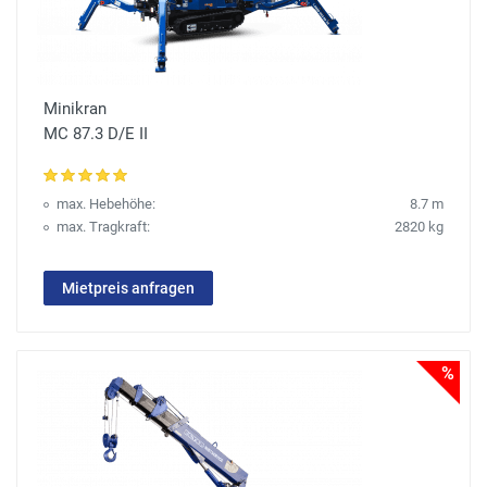
Minikran
MC 87.3 D/E II
max. Hebehöhe:
8.7 m
max. Tragkraft:
2820 kg
Mietpreis anfragen
%