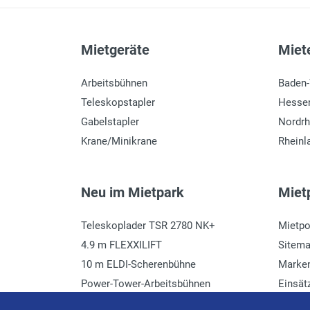
Mietgeräte
Miete
Arbeitsbühnen
Baden
Teleskopstapler
Hesse
Gabelstapler
Nordrh
Krane/Minikrane
Rheinl
Neu im Mietpark
Mietp
Teleskoplader TSR 2780 NK+
Mietpo
4.9 m FLEXXILIFT
Sitem
10 m ELDI-Scherenbühne
Marke
Power-Tower-Arbeitsbühnen
Einsät
Häcksler mieten
Glossa