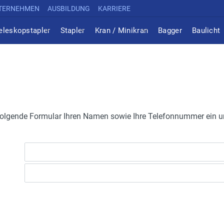
TERNEHMEN
AUSBILDUNG
KARRIERE
eleskopstapler
Stapler
Kran / Minikran
Bagger
Baulicht
s folgende Formular Ihren Namen sowie Ihre Telefonnummer ein un