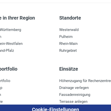
 in Ihrer Region
Standorte
-Württemberg
Westerwald
n
Pulheim
ein-Westfalen
Rhein-Main
and-Pfalz
Ruhrgebiet
ortfolio
Einsätze
rtfolio
Höhenzugang für Rechenzentre
ap
Drainage verlegen
n
Fassadenreinigung
ze
Terrasse anlegen
r
Ladenbau
Cookie-Einstellungen