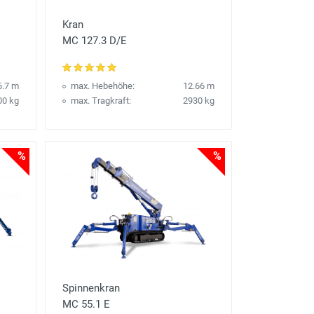
Kran
MC 127.3 D/E
6.7 m
max. Hebehöhe:
12.66 m
00 kg
max. Tragkraft:
2930 kg
%
%
Spinnenkran
MC 55.1 E