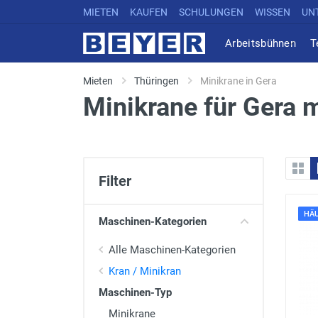
MIETEN
KAUFEN
SCHULUNGEN
WISSEN
UN
Arbeitsbühnen
T
Mieten
Thüringen
Minikrane in Gera
Minikrane für Gera 
Filter
HÄU
Maschinen-Kategorien
Alle Maschinen-Kategorien
Kran / Minikran
Maschinen-Typ
Minikrane