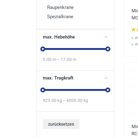
Raupenkrane
Mi
Spezialkrane
MC 
max. Hebehöhe
m
m
5.00
m –
17.00
m
max. Tragkraft
925.00
kg –
6000.00
kg
zurücksetzen
Mi
RC