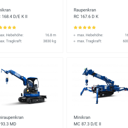
nikran
Raupenkran
168.4 D/E K II
RC 167.6 D K
ax. Hebehöhe:
16.8 m
max. Hebehöhe:
1
ax. Tragkraft:
3830 kg
max. Tragkraft:
60
niraupenkran
Minikran
 93.3 MD
MC 87.3 D/E II