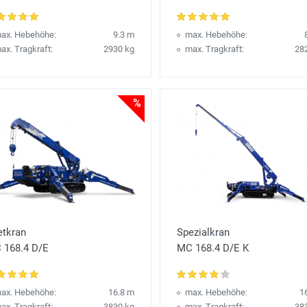
ax. Hebehöhe:
9.3 m
max. Hebehöhe:
ax. Tragkraft:
2930 kg
max. Tragkraft:
28
%
etkran
Spezialkran
 168.4 D/E
MC 168.4 D/E K
ax. Hebehöhe:
16.8 m
max. Hebehöhe:
1
ax. Tragkraft:
3830 kg
max. Tragkraft:
38