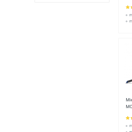
m
m
Mi
MC
m
m