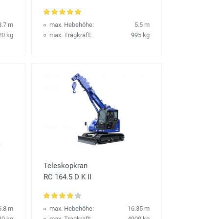
8.7 m
max. Hebehöhe:
5.5 m
20 kg
max. Tragkraft:
995 kg
Teleskopkran
RC 164.5 D K II
6.8 m
max. Hebehöhe:
16.35 m
30 kg
max. Tragkraft:
4900 kg