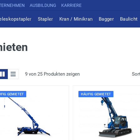
TERNEHMEN
AUSBILDUNG
KARRIERE
eleskopstapler
Stapler
Kran / Minikran
Bagger
Baulicht
mieten
9 von 25 Produkten zeigen
Sor
FIG GEMIETET
HÄUFIG GEMIETET