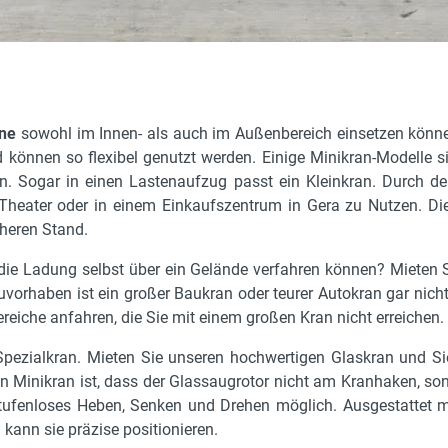
ane
sowohl im Innen- als auch im Außenbereich einsetzen könn
d können so flexibel genutzt werden. Einige Minikran-Modelle 
. Sogar in einen Lastenaufzug passt ein Kleinkran. Durch d
heater oder in einem Einkaufszentrum in Gera zu Nutzen. Di
cheren Stand.
 die Ladung selbst über ein Gelände verfahren können? Mieten 
vorhaben ist ein großer Baukran oder teurer Autokran gar nicht
eiche anfahren, die Sie mit einem großen Kran nicht erreichen.
Spezialkran. Mieten Sie unseren hochwertigen Glaskran und S
 Minikran ist, dass der Glassaugrotor nicht am Kranhaken, son
tufenloses Heben, Senken und Drehen möglich. Ausgestattet m
kann sie präzise positionieren.